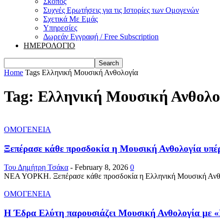
Σκοπός
Συχνές Ερωτήσεις για τις Ιστορίες των Ομογενών
Σχετικά Με Εμάς
Υπηρεσίες
Δωρεάν Εγγραφή / Free Subscription
ΗΜΕΡΟΛΟΓΙΟ
Home
Tags
Ελληνική Μουσική Ανθολογία
Tag: Ελληνική Μουσική Ανθολο
ΟΜΟΓΕΝΕΙΑ
Ξεπέρασε κάθε προσδοκία η Μουσική Ανθολογία υπέρ
Του Δημήτρη Τσάκα
-
February 8, 2026
0
ΝΕΑ ΥΟΡΚΗ. Ξεπέρασε κάθε προσδοκία η Ελληνική Μουσική Ανθολογ
ΟΜΟΓΕΝΕΙΑ
Η Έδρα Ελύτη παρουσιάζει Μουσική Ανθολογία με 