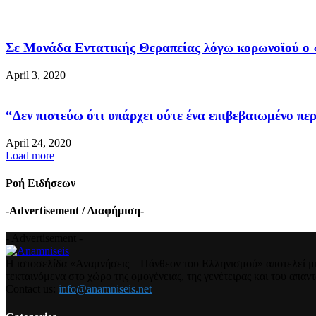
Σε Μονάδα Εντατικής Θεραπείας λόγω κορωνοϊού ο «
April 3, 2020
“Δεν πιστεύω ότι υπάρχει ούτε ένα επιβεβαιωμένο περ
April 24, 2020
Load more
Ροή Ειδήσεων
-Advertisement / Διαφήμιση-
- Advertisement -
Η ιστοσελίδα «Αναμνήσεις – Πάνθεον του Ελληνισμού» αποτελεί μια
τεκταινόμενα στο χώρο της ομογένειας, της γενέτειρας και του απα
Contact us:
info@anamniseis.net