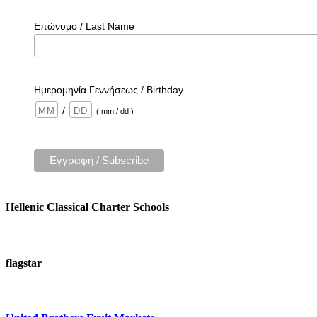
Επώνυμο / Last Name
Ημερομηνία Γεννήσεως / Birthday
/
( mm / dd )
Hellenic Classical Charter Schools
flagstar