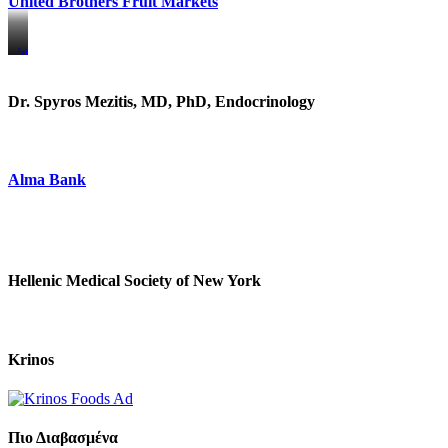
United Brothers Fruit Markets
https://www.unitedbrothersfruitmarkets.com/
https://www.unitedbrothersfruitmarkets.com/
Dr. Spyros Mezitis, MD, PhD, Endocrinology
Alma Bank
Hellenic Medical Society of New York
Krinos
Πιο Διαβασμένα