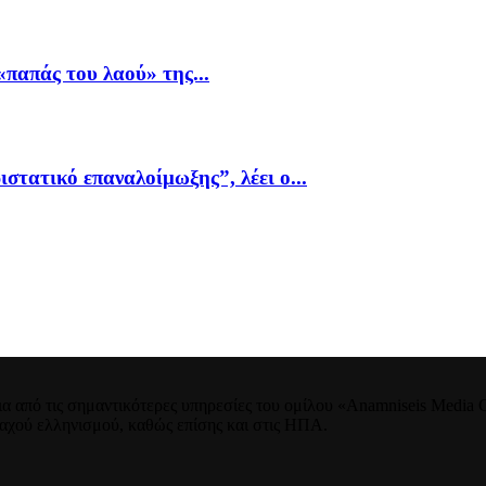
παπάς του λαού» της...
ιστατικό επαναλοίμωξης”, λέει ο...
 από τις σημαντικότερες υπηρεσίες του ομίλου «Anamniseis Media Gr
νταχού ελληνισμού, καθώς επίσης και στις ΗΠΑ.