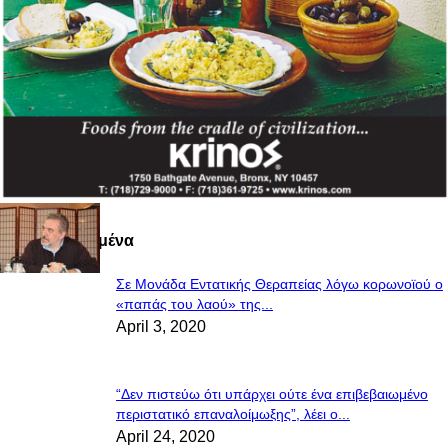
Πιο Διαβασμένα
Σε Μονάδα Εντατικής Θεραπείας λόγω κορωνοϊού ο
«παπάς του λαού» της...
April 3, 2020
“Δεν πιστεύω ότι υπάρχει ούτε ένα επιβεβαιωμένο
περιστατικό επαναλοίμωξης”, λέει ο...
April 24, 2020