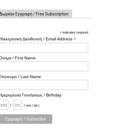
Δωρέαν Εγγραφή / Free Subscription
*
indicates required
*
Ηλεκτρονική Διεύθυνσή / Email Address
Όνομα / First Name
Επώνυμο / Last Name
Ημερομηνία Γεννήσεως / Birthday
/
( mm / dd )