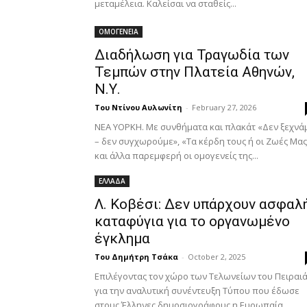
μεταμέλεια. ​Καλείσαι να σταθείς...
ΟΜΟΓΕΝΕΙΑ
Διαδήλωση για Τραγωδία των
Τεμπών στην Πλατεία Αθηνών,
Ν.Υ.
Του Ντίνου Αυλωνίτη
-
February 27, 2026
ΝΕΑ ΥΟΡΚΗ. Με συνθήματα και πλακάτ «Δεν ξεχνά
– δεν συγχωρούμε», «Τα κέρδη τους ή οι Ζωές Μας
και άλλα παρεμφερή οι ομογενείς της...
ΕΛΛΑΔΑ
Λ. Κοβέσι: Δεν υπάρχουν ασφαλ
καταφύγια για το οργανωμένο
έγκλημα
Του Δημήτρη Τσάκα
-
October 2, 2025
Επιλέγοντας τον χώρο των Τελωνείων του Πειραι
για την αναλυτική συνέντευξη Τύπου που έδωσε
στους Έλληνες δημοσιογράφους η Ευρωπαία