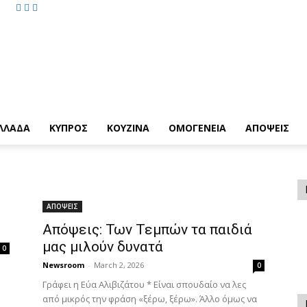
ΛΛΑΔΑ
ΚΥΠΡΟΣ
ΚΟΥΖΙΝΑ
ΟΜΟΓΕΝΕΙΑ
ΑΠΟΨΕΙΣ
ΑΠΟΨΕΙΣ
Απόψεις: Των Τεμπών τα παιδιά
μας μιλούν δυνατά
0
Newsroom
-
March 2, 2026
0
Γράφει η Εύα Αλιβιζάτου * Είναι σπουδαίο να λες
από μικρός την φράση «ξέρω, ξέρω». Άλλο όμως να