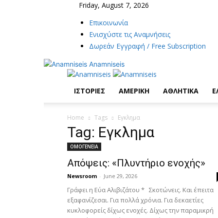
Friday, August 7, 2026
Επικοινωνία
Ενισχύστε τις Αναμνήσεις
Δωρεάν Εγγραφή / Free Subscription
Anamniseis
ΙΣΤΟΡΙΕΣ
ΑΜΕΡΙΚΗ
ΑΘΛΗΤΙΚΑ
Ε
Home
Tags
Εγκλημα
Tag: Εγκλημα
ΟΜΟΓΕΝΕΙΑ
Απόψεις: «Πλυντήριο ενοχής»
Newsroom
-
June 29, 2026
​Γράφει η Εύα Αλιβιζάτου * Σκοτώνεις. Και έπειτα
εξαφανίζεσαι. Για πολλά χρόνια. Για δεκαετίες
κυκλοφορείς δίχως ενοχές. Δίχως την παραμικρή