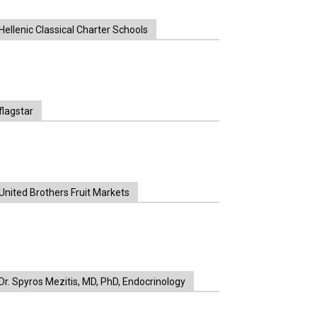
Hellenic Classical Charter Schools
flagstar
United Brothers Fruit Markets
https://www.unitedbrothersfruitmarkets.com/
https://www.unitedbrothersfruitmarkets.com/
Dr. Spyros Mezitis, MD, PhD, Endocrinology