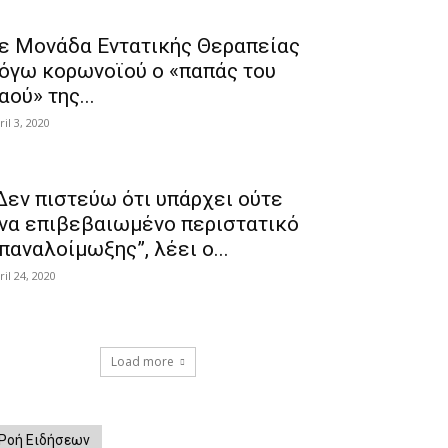
ε Μονάδα Εντατικής Θεραπείας
όγω κορωνοϊού ο «παπάς του
αού» της...
ril 3, 2020
Δεν πιστεύω ότι υπάρχει ούτε
να επιβεβαιωμένο περιστατικό
παναλοίμωξης”, λέει ο...
ril 24, 2020
Load more
Ροή Ειδήσεων