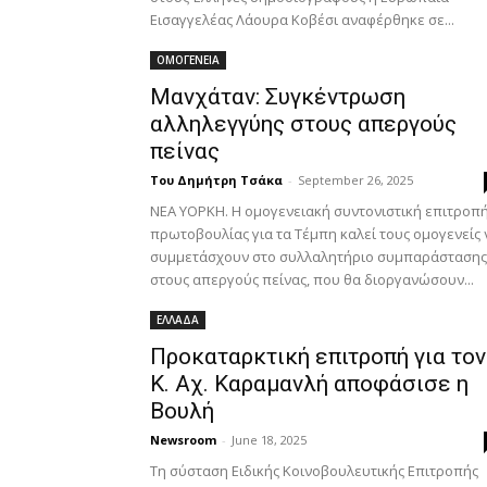
Εισαγγελέας Λάουρα Κοβέσι αναφέρθηκε σε...
ΟΜΟΓΕΝΕΙΑ
Μανχάταν: Συγκέντρωση
αλληλεγγύης στους απεργούς
πείνας
Του Δημήτρη Τσάκα
-
September 26, 2025
ΝΕΑ ΥΟΡΚΗ. Η ομογενειακή συντονιστική επιτροπ
πρωτοβουλίας για τα Τέμπη καλεί τους ομογενείς 
συμμετάσχουν στο συλλαλητήριο συμπαράστασης
στους απεργούς πείνας, που θα διοργανώσουν...
ΕΛΛΑΔΑ
Προκαταρκτική επιτροπή για τον
Κ. Αχ. Καραμανλή αποφάσισε η
Βουλή
Newsroom
-
June 18, 2025
Τη σύσταση Ειδικής Κοινοβουλευτικής Επιτροπής