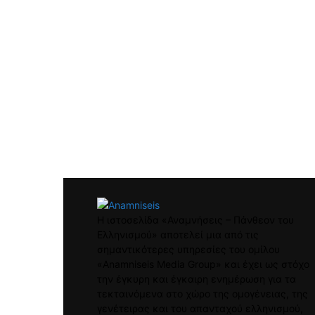
Η ιστοσελίδα «Αναμνήσεις – Πάνθεον του
Ελληνισμού» αποτελεί μια από τις
σημαντικότερες υπηρεσίες του ομίλου
«Anamniseis Media Group» και έχει ως στόχο
την έγκυρη και έγκαιρη ενημέρωση για τα
τεκταινόμενα στο χώρο της ομογένειας, της
γενέτειρας και του απανταχού ελληνισμού,