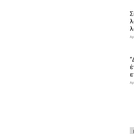
Σ
λ
λ
Ap
“
έ
ε
Ap