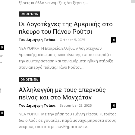
ξέρεις κι άλλο να νομίζεις ότι ξέρεις....
ΟΜΟΓΕΝΕΙΑ
Οι Λογοτέχνες της Αμερικής στο
πλευρό του Πάνου Ρούτσι
Του Δημήτρη Τσάκα
-
October 5, 2025
0
0
ΝΕΑ ΥΟΡΚΗ. Η Εταιρεία Ελλήνων Λογοτεχνών
Αμερικής μέσω μιας ανακοίνωσης τύπου εκφράζει
με
την συμπαράσταση και την αμέριστη ηθική στήριξη
»
στον απεργό πείνας, Πάνο Ρούτσι,...
ΟΜΟΓΕΝΕΙΑ
ή
Αλληλεγγύη με τους απεργούς
πείνας και στο Μανχάταν
Του Δημήτρη Τσάκα
-
September 29, 2025
0
0
ΝΕΑ ΥΟΡΚΗ. Με την ρήση του Γιάννη Ρίτσου «Ετούτος
δω ο λαός δε γονατίζει παρά μονάχα μπροστά στους
ά
νεκρούς του» και με συνθήματα «δεν...