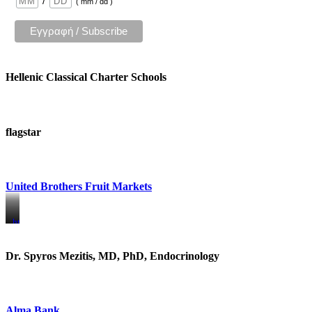
/
( mm / dd )
Hellenic Classical Charter Schools
flagstar
United Brothers Fruit Markets
https://www.unitedbrothersfruitmarkets.com/
https://www.unitedbrothersfruitmarkets.com/
Dr. Spyros Mezitis, MD, PhD, Endocrinology
Alma Bank