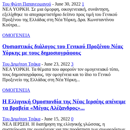
Του Φώτη Παπαγερμανού
-
June 30, 2022
1
ΝΕΑ ΥΟΡΚΗ. Σε μια όμορφη, οικογενειακή, συνάντηση,
εξελίχθηκε το αποχαιρετιστήριο δείπνο προς τιμή του Γενικού
Προξένου της Ελλάδας στη Νέα Υόρκη, Δρα. Κωνσταντίνου
Κούτρα...
ΟΜΟΓΕΝΕΙΑ
Ουσιαστικός διάλογος του Γενικού Προξένου Νέας
Υόρκης με τους δημοσιογράφους
Του Δημήτρη Τσάκα
-
June 23, 2022
3
ΝΕΑ ΥΟΡΚΗ. Τα θέματα που αφορούν τον ομογενειακό τύπο,
τους δημοσιογράφους, την ομογένεια και το ίδιο το Γενικό
Προξενείο της Ελλάδας στη Νέα Υόρκη...
ΟΜΟΓΕΝΕΙΑ
Η Ελληνική Ομοσπονδία της Νέας Ιερσέης απένειμε
τα βραβεία «Μέγας Αλέξανδρος»...
Του Δημήτρη Τσάκα
-
June 15, 2022
0
ΝΕΑ ΙΕΡΣΕΗ. Η διατήρηση της ελληνικής γλώσσας, η
συσπείρωση της ομογένειας για την προάσπιση των συμφερόντων