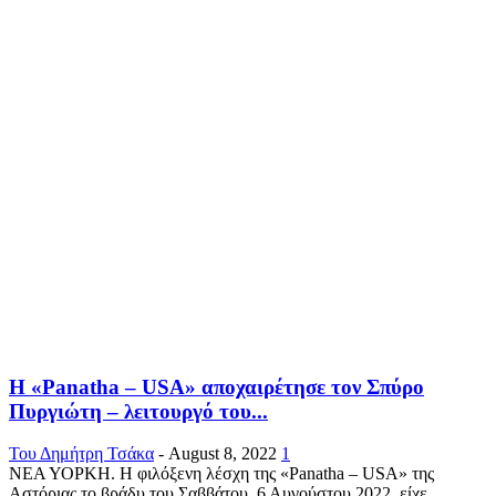
Η «Panatha – USA» αποχαιρέτησε τον Σπύρο
Πυργιώτη – λειτουργό του...
Του Δημήτρη Τσάκα
-
August 8, 2022
1
ΝΕΑ ΥΟΡΚΗ. Η φιλόξενη λέσχη της «Panatha – USA» της
Αστόριας το βράδυ του Σαββάτου, 6 Αυγούστου 2022, είχε