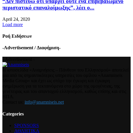
“Δεν πιστεύω ότι υπάρχει ούτε ένα επιβεβαιωμένο
περιστατικό επαναλοίμωξης”, λέει ο...
April 24, 2020
Load more
Ροή Ειδήσεων
-Advertisement / Διαφήμιση-
- Advertisement -
Η ιστοσελίδα «Αναμνήσεις – Πάνθεον του Ελληνισμού» αποτελεί
μια από τις σημαντικότερες υπηρεσίες του ομίλου «Anamniseis
Media Group» και έχει ως στόχο την έγκυρη και έγκαιρη
ενημέρωση για τα τεκταινόμενα στο χώρο της ομογένειας, της
γενέτειρας και του απανταχού ελληνισμού, καθώς επίσης και στις
ΗΠΑ.
Contact us:
info@anamniseis.net
Categories
SPONSORS
ΑΘΛΗΤΙΚΑ