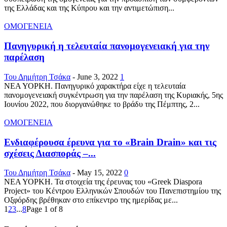
της Ελλάδας και της Κύπρου και την αντιμετώπιση...
ΟΜΟΓΕΝΕΙΑ
Πανηγυρική η τελευταία πανομογενειακή για την
παρέλαση
Του Δημήτρη Τσάκα
-
June 3, 2022
1
ΝΕΑ ΥΟΡΚΗ. Πανηγυρικό χαρακτήρα είχε η τελευταία
πανομογενειακή συγκέντρωση για την παρέλαση της Κυριακής, 5ης
Ιουνίου 2022, που διοργανώθηκε το βράδυ της Πέμπτης, 2...
ΟΜΟΓΕΝΕΙΑ
Ενδιαφέρουσα έρευνα για το «Brain Drain» και τις
σχέσεις Διασποράς –...
Του Δημήτρη Τσάκα
-
May 15, 2022
0
ΝΕΑ ΥΟΡΚΗ. Τα στοιχεία της έρευνας του «Greek Diaspora
Project» του Κέντρου Ελληνικών Σπουδών του Πανεπιστημίου της
Οξφόρδης βρέθηκαν στο επίκεντρο της ημερίδας με...
1
2
3
...
8
Page 1 of 8