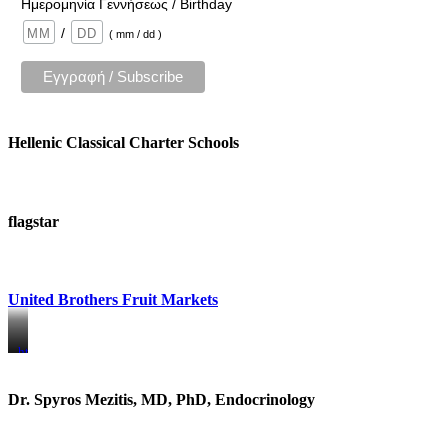
Ημερομηνία Γεννήσεως / Birthday
/
( mm / dd )
Hellenic Classical Charter Schools
flagstar
United Brothers Fruit Markets
https://www.unitedbrothersfruitmarkets.com/
https://www.unitedbrothersfruitmarkets.com/
Dr. Spyros Mezitis, MD, PhD, Endocrinology