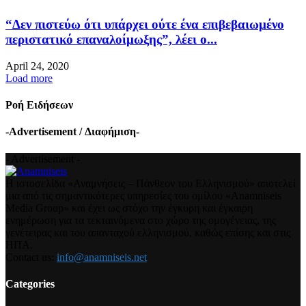
“Δεν πιστεύω ότι υπάρχει ούτε ένα επιβεβαιωμένο
περιστατικό επαναλοίμωξης”, λέει ο...
April 24, 2020
Load more
Ροή Ειδήσεων
-Advertisement / Διαφήμιση-
- Advertisement -
Η ιστοσελίδα «Αναμνήσεις – Πάνθεον του Ελληνισμού» αποτελεί
μια από τις σημαντικότερες υπηρεσίες του ομίλου «Anamniseis
Media Group» και έχει ως στόχο την έγκυρη και έγκαιρη
ενημέρωση για τα τεκταινόμενα στο χώρο της ομογένειας, της
γενέτειρας και του απανταχού ελληνισμού, καθώς επίσης και στις
ΗΠΑ.
Contact us:
info@anamniseis.net
Categories