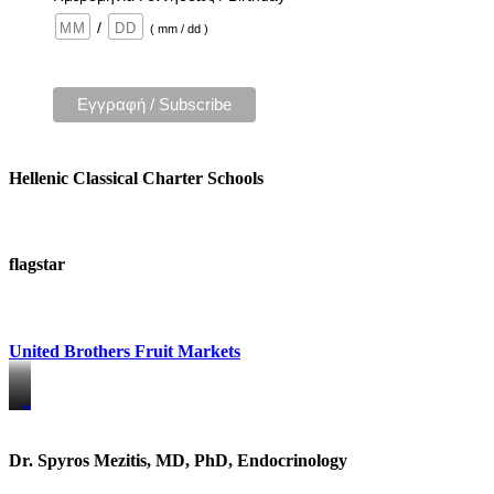
/
( mm / dd )
Hellenic Classical Charter Schools
flagstar
United Brothers Fruit Markets
https://www.unitedbrothersfruitmarkets.com/
https://www.unitedbrothersfruitmarkets.com/
Dr. Spyros Mezitis, MD, PhD, Endocrinology