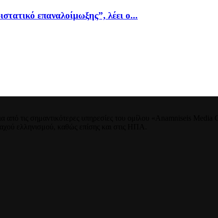
ιστατικό επαναλοίμωξης”, λέει ο...
 από τις σημαντικότερες υπηρεσίες του ομίλου «Anamniseis Media Gr
νταχού ελληνισμού, καθώς επίσης και στις ΗΠΑ.