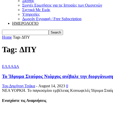
Σκοπός
Συχνές Ερωτήσεις για τις Ιστορίες των Ομογενών
Σχετικά Με Εμάς
Υπηρεσίες
Δωρεάν Εγγραφή / Free Subscription
ΗΜΕΡΟΛΟΓΙΟ
Home
Tags
ΔΠΥ
Tag: ΔΠΥ
ΕΛΛΑΔΑ
Το Ίδρυμα Σταύρος Νιάρχος ανέβαλε την διοργάνωση 
Του Δημήτρη Τσάκα
-
August 14, 2023
0
ΝΕΑ ΥΟΡΚΗ. Το παγκοσμίου εμβέλειας Κοινωφελές Ίδρυμα Σταύρος 
Ενισχύστε τις Αναμνήσεις