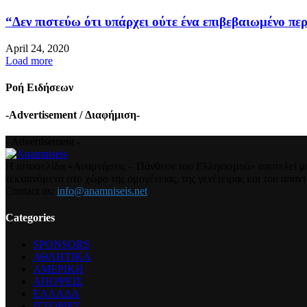
“Δεν πιστεύω ότι υπάρχει ούτε ένα επιβεβαιωμένο περ
April 24, 2020
Load more
Ροή Ειδήσεων
-Advertisement / Διαφήμιση-
- Advertisement -
Η ιστοσελίδα «Αναμνήσεις – Πάνθεον του Ελληνισμού» αποτελεί μια
τεκταινόμενα στο χώρο της ομογένειας, της γενέτειρας και του απα
Contact us:
info@anamniseis.net
Categories
SPONSORS
ΑΘΛΗΤΙΚΑ
ΑΜΕΡΙΚΗ
ΑΠΟΨΕΙΣ
ΕΛΛΑΔΑ
ΙΣΤΟΡΙΕΣ