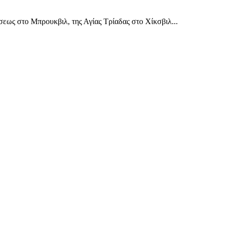
ως στο Μπρουκβιλ, της Αγίας Τρίαδας στο Χίκσβιλ...