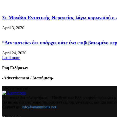
Σε Μονάδα Εντατικής Θεραπείας λόγω κορωνοϊού ο «
April 3, 2020
“Δεν πιστεύω ότι υπάρχει ούτε ένα επιβεβαιωμένο περ
April 24, 2020
Load more
Ροή Ειδήσεων
-Advertisement / Διαφήμιση-
- Advertisement -
Η ιστοσελίδα «Αναμνήσεις – Πάνθεον του Ελληνισμού» αποτελεί μια
τεκταινόμενα στο χώρο της ομογένειας, της γενέτειρας και του απα
Contact us:
info@anamniseis.net