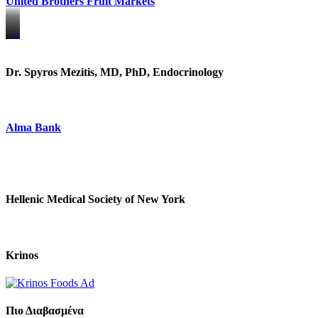
United Brothers Fruit Markets
https://www.unitedbrothersfruitmarkets.com/
https://www.unitedbrothersfruitmarkets.com/
Dr. Spyros Mezitis, MD, PhD, Endocrinology
Alma Bank
Hellenic Medical Society of New York
Krinos
Πιο Διαβασμένα