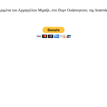
ιμένα του Αρχαγγέλου Μιχαήλ, στο Πορτ Ουάσινγκτον, της Αναστάσε