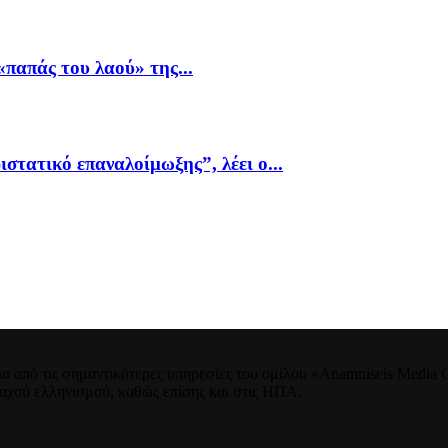
παπάς του λαού» της...
ιστατικό επαναλοίμωξης”, λέει ο...
 από τις σημαντικότερες υπηρεσίες του ομίλου «Anamniseis Media Gr
νταχού ελληνισμού, καθώς επίσης και στις ΗΠΑ.