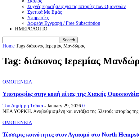
Σκοπός
Συχνές Ερωτήσεις για τις Ιστορίες των Ομογενών
Σχετικά Με Εμάς
Υπηρεσίες
Δωρεάν Εγγραφή / Free Subscription
ΗΜΕΡΟΛΟΓΙΟ
Home
Tags
διάκονος Ιερεμίας Μανδώρας
Tag: διάκονος Ιερεμίας Μανδώ
ΟΜΟΓΕΝΕΙΑ
Yποτροφίες στην κοπή πίτας της Χιακής Ομοσπονδίας
Του Δημήτρη Τσάκα
-
January 29, 2026
0
ΝΕΑ ΥΟΡΚΗ. Αναβαθμισμένη και αντάξια της 52ετούς ιστορίας της 
ΟΜΟΓΕΝΕΙΑ
Τέσσερις κοινότητες στον Αγιασμό στο North Hempst