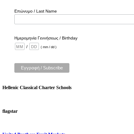
Επώνυμο / Last Name
Ημερομηνία Γεννήσεως / Birthday
/
( mm / dd )
Hellenic Classical Charter Schools
flagstar