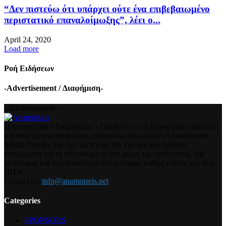
“Δεν πιστεύω ότι υπάρχει ούτε ένα επιβεβαιωμένο
περιστατικό επαναλοίμωξης”, λέει ο...
April 24, 2020
Load more
Ροή Ειδήσεων
-Advertisement / Διαφήμιση-
- Advertisement -
Η ιστοσελίδα «Αναμνήσεις – Πάνθεον του Ελληνισμού» αποτελεί
μια από τις σημαντικότερες υπηρεσίες του ομίλου «Anamniseis
Media Group» και έχει ως στόχο την έγκυρη και έγκαιρη
ενημέρωση για τα τεκταινόμενα στο χώρο της ομογένειας, της
γενέτειρας και του απανταχού ελληνισμού, καθώς επίσης και στις
ΗΠΑ.
Contact us:
info@anamniseis.net
Categories
SPONSORS