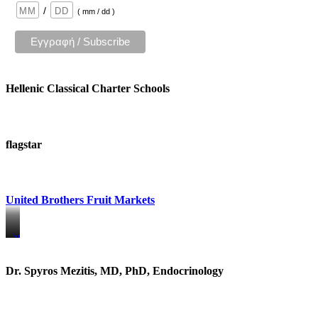
/
( mm / dd )
Hellenic Classical Charter Schools
flagstar
United Brothers Fruit Markets
https://www.unitedbrothersfruitmarkets.com/
https://www.unitedbrothersfruitmarkets.com/
Dr. Spyros Mezitis, MD, PhD, Endocrinology