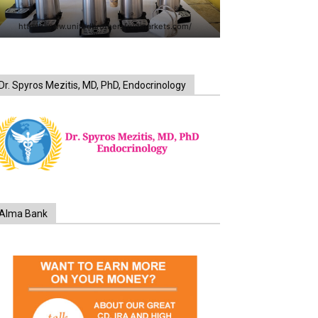
https://www.unitedbrothersfruitmarkets.com/
Dr. Spyros Mezitis, MD, PhD, Endocrinology
Alma Bank