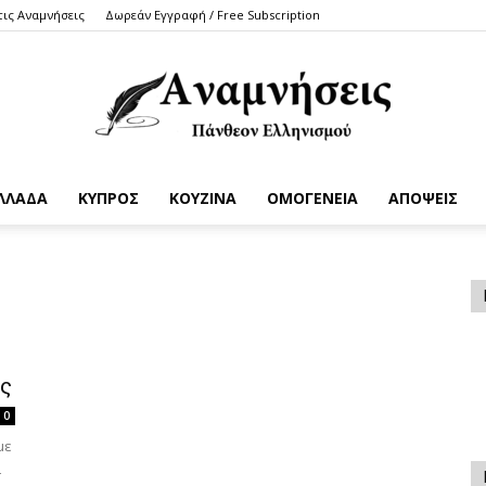
τις Αναμνήσεις
Δωρεάν Εγγραφή / Free Subscription
ΛΛΑΔΑ
ΚΥΠΡΟΣ
ΚΟΥΖΙΝΑ
ΟΜΟΓΕΝΕΙΑ
ΑΠΟΨΕΙΣ
Anamniseis
ας
0
με
ι