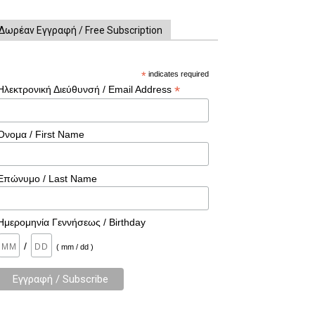
Δωρέαν Εγγραφή / Free Subscription
*
indicates required
*
Ηλεκτρονική Διεύθυνσή / Email Address
Όνομα / First Name
Επώνυμο / Last Name
Ημερομηνία Γεννήσεως / Birthday
/
( mm / dd )