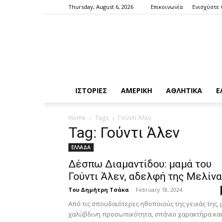
Thursday, August 6, 2026
Επικοινωνία
Ενισχύστε 
ΙΣΤΟΡΙΕΣ
ΑΜΕΡΙΚΗ
ΑΘΛΗΤΙΚΑ
Ε
Home
Tags
Γούντι Άλεν
Tag: Γούντι Άλεν
ΕΛΛΑΔΑ
Δέσπω Διαμαντίδου: μαμά του
Γούντι Άλεν, αδελφή της Μελίν
Του Δημήτρη Τσάκα
-
February 18, 2024
Από τις σπουδαιότερες ηθοποιούς της γενιάς της, 
χαλύβδινη προσωπικότητα, σπάνιο χαρακτήρα κα