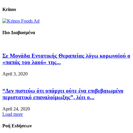
Krinos
Πιο Διαβασμένα
Σε Μονάδα Εντατικής Θεραπείας λόγω κορωνοϊού ο
«παπάς του λαού» της...
April 3, 2020
“Δεν πιστεύω ότι υπάρχει ούτε ένα επιβεβαιωμένο
περιστατικό επαναλοίμωξης”, λέει ο...
April 24, 2020
Load more
Ροή Ειδήσεων