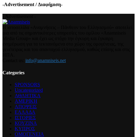
-Advertisement / Διαφήμιση-
- Advertisement -
Η ιστοσελίδα «Αναμνήσεις – Πάνθεον του Ελληνισμού» αποτελεί
μια από τις σημαντικότερες υπηρεσίες του ομίλου «Anamniseis
Media Group» και έχει ως στόχο την έγκυρη και έγκαιρη
ενημέρωση για τα τεκταινόμενα στο χώρο της ομογένειας, της
γενέτειρας και του απανταχού ελληνισμού, καθώς επίσης και στις
ΗΠΑ.
Contact us:
info@anamniseis.net
Categories
SPONSORS
Uncategorized
ΑΘΛΗΤΙΚΑ
ΑΜΕΡΙΚΗ
ΑΠΟΨΕΙΣ
ΕΛΛΑΔΑ
ΙΣΤΟΡΙΕΣ
ΚΟΥΖΙΝΑ
ΚΥΠΡΟΣ
ΟΜΟΓΕΝΕΙΑ