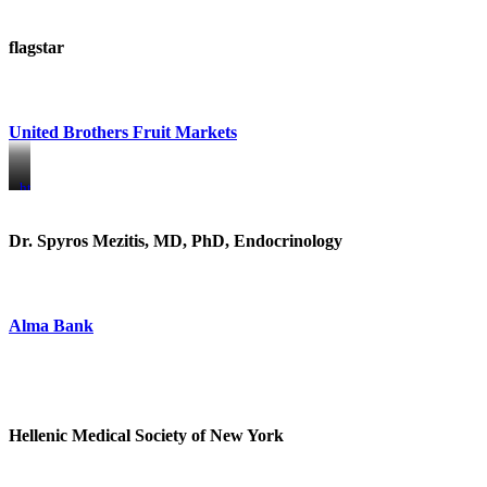
flagstar
United Brothers Fruit Markets
https://www.unitedbrothersfruitmarkets.com/
https://www.unitedbrothersfruitmarkets.com/
Dr. Spyros Mezitis, MD, PhD, Endocrinology
Alma Bank
Hellenic Medical Society of New York