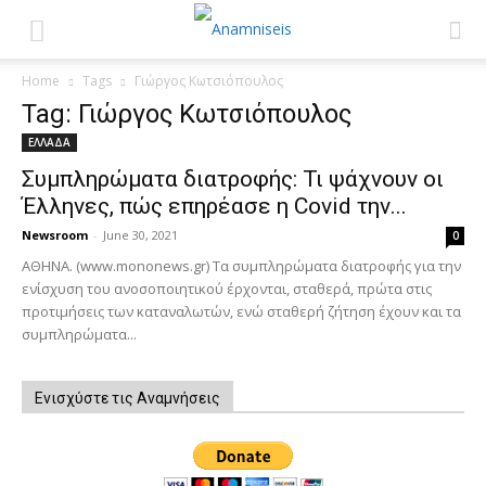
Home
Tags
Γιώργος Κωτσιόπουλος
Tag: Γιώργος Κωτσιόπουλος
ΕΛΛΑΔΑ
Συμπληρώματα διατροφής: Τι ψάχνουν οι
Έλληνες, πώς επηρέασε η Covid την...
Newsroom
-
June 30, 2021
0
ΑΘΗΝΑ. (www.mononews.gr) Τα συμπληρώματα διατροφής για την
ενίσχυση του ανοσοποιητικού έρχονται, σταθερά, πρώτα στις
προτιμήσεις των καταναλωτών, ενώ σταθερή ζήτηση έχουν και τα
συμπληρώματα...
Ενισχύστε τις Αναμνήσεις