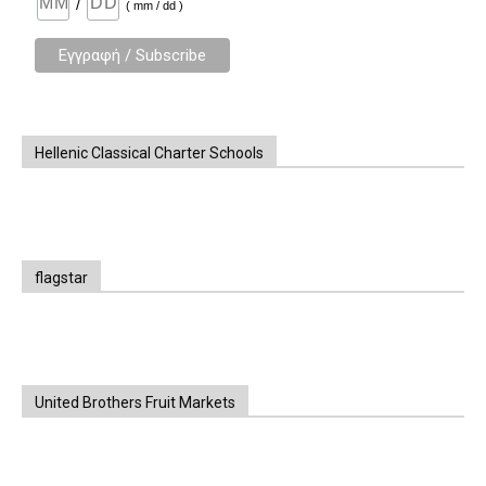
/
( mm / dd )
Hellenic Classical Charter Schools
flagstar
United Brothers Fruit Markets
https://www.unitedbrothersfruitmarkets.com/
https://www.unitedbrothersfruitmarkets.com/