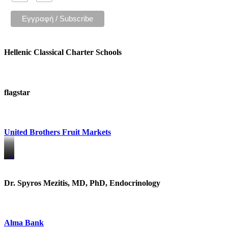
Hellenic Classical Charter Schools
flagstar
United Brothers Fruit Markets
https://www.unitedbrothersfruitmarkets.com/
https://www.unitedbrothersfruitmarkets.com/
Dr. Spyros Mezitis, MD, PhD, Endocrinology
Alma Bank