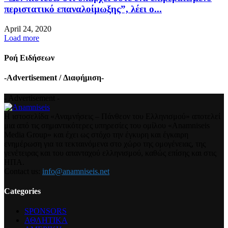
περιστατικό επαναλοίμωξης”, λέει ο...
April 24, 2020
Load more
Ροή Ειδήσεων
-Advertisement / Διαφήμιση-
- Advertisement -
Η ιστοσελίδα «Αναμνήσεις – Πάνθεον του Ελληνισμού» αποτελεί
μια από τις σημαντικότερες υπηρεσίες του ομίλου «Anamniseis
Media Group» και έχει ως στόχο την έγκυρη και έγκαιρη
ενημέρωση για τα τεκταινόμενα στο χώρο της ομογένειας, της
γενέτειρας και του απανταχού ελληνισμού, καθώς επίσης και στις
ΗΠΑ.
Contact us:
info@anamniseis.net
Categories
SPONSORS
ΑΘΛΗΤΙΚΑ