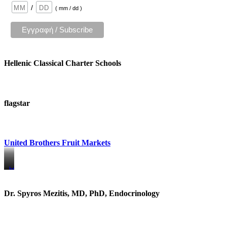
/
( mm / dd )
Hellenic Classical Charter Schools
flagstar
United Brothers Fruit Markets
https://www.unitedbrothersfruitmarkets.com/
https://www.unitedbrothersfruitmarkets.com/
Dr. Spyros Mezitis, MD, PhD, Endocrinology