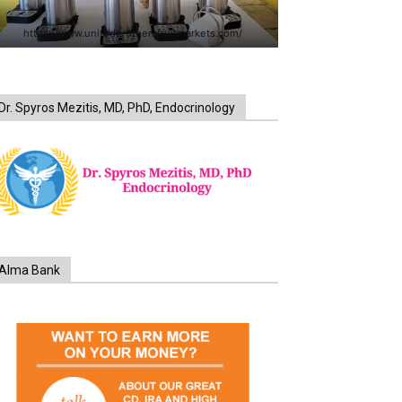
https://www.unitedbrothersfruitmarkets.com/
Dr. Spyros Mezitis, MD, PhD, Endocrinology
Alma Bank