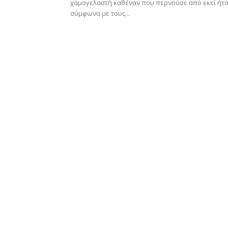
χαμογελαστή καθέναν που περνούσε από εκεί ήτα
σύμφωνα με τους...