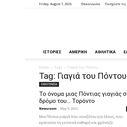
Friday, August 7, 2026
Επικοινωνία
Ενισχύστε τις
ΙΣΤΟΡΙΕΣ
ΑΜΕΡΙΚΗ
ΑΘΛΗΤΙΚΑ
Ε
Home
Tags
Γιαγιά του Πόντου
Tag: Γιαγιά του Πόντου
ΟΜΟΓΕΝΕΙΑ
Το όνομα μιας Πόντιας γιαγιάς 
δρόμο του… Τορόντο
Newsroom
-
May 9, 2025
Μια Πόντια γιαγιά που νοιαζόταν για όλους, που
κρατούσε τη γειτονιά καθαρή και φρόντιζε