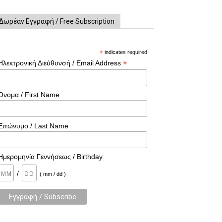
Δωρέαν Εγγραφή / Free Subscription
*
indicates required
*
Ηλεκτρονική Διεύθυνσή / Email Address
Όνομα / First Name
Επώνυμο / Last Name
Ημερομηνία Γεννήσεως / Birthday
/
( mm / dd )