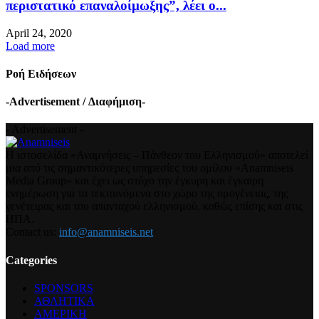
περιστατικό επαναλοίμωξης”, λέει ο...
April 24, 2020
Load more
Ροή Ειδήσεων
-Advertisement / Διαφήμιση-
- Advertisement -
Η ιστοσελίδα «Αναμνήσεις – Πάνθεον του Ελληνισμού» αποτελεί
μια από τις σημαντικότερες υπηρεσίες του ομίλου «Anamniseis
Media Group» και έχει ως στόχο την έγκυρη και έγκαιρη
ενημέρωση για τα τεκταινόμενα στο χώρο της ομογένειας, της
γενέτειρας και του απανταχού ελληνισμού, καθώς επίσης και στις
ΗΠΑ.
Contact us:
info@anamniseis.net
Categories
SPONSORS
ΑΘΛΗΤΙΚΑ
ΑΜΕΡΙΚΗ