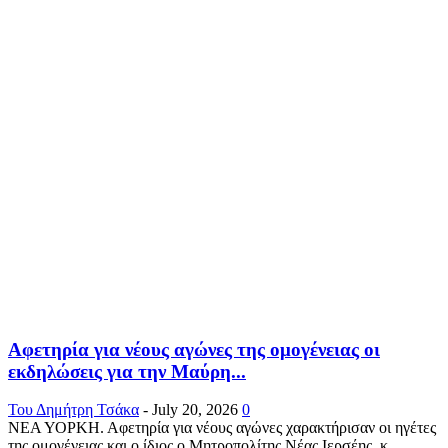
Αφετηρία για νέους αγώνες της ομογένειας οι
εκδηλώσεις για την Μαύρη...
Του Δημήτρη Τσάκα
-
July 20, 2026
0
ΝΕΑ ΥΟΡΚΗ. Αφετηρία για νέους αγώνες χαρακτήρισαν οι ηγέτες
της ομογένειας και ο ίδιος ο Μητροπολίτης Νέας Ιερσέης, κ.