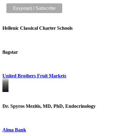
Hellenic Classical Charter Schools
flagstar
United Brothers Fruit Markets
https://www.unitedbrothersfruitmarkets.com/
https://www.unitedbrothersfruitmarkets.com/
Dr. Spyros Mezitis, MD, PhD, Endocrinology
Alma Bank