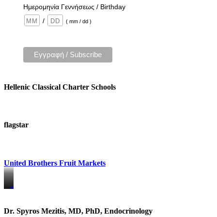
Ημερομηνία Γεννήσεως / Birthday
/
( mm / dd )
Hellenic Classical Charter Schools
flagstar
United Brothers Fruit Markets
https://www.unitedbrothersfruitmarkets.com/
https://www.unitedbrothersfruitmarkets.com/
Dr. Spyros Mezitis, MD, PhD, Endocrinology