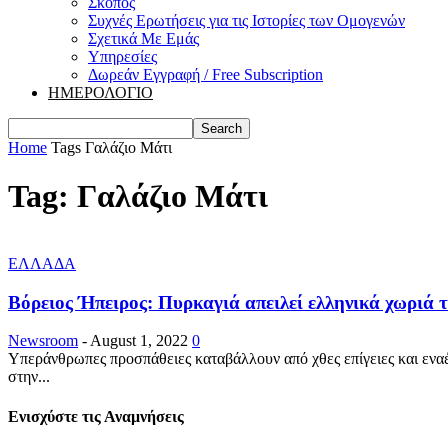
Σκοπός
Συχνές Ερωτήσεις για τις Ιστορίες των Ομογενών
Σχετικά Με Εμάς
Υπηρεσίες
Δωρεάν Εγγραφή / Free Subscription
ΗΜΕΡΟΛΟΓΙΟ
Home
Tags
Γαλάζιο Μάτι
Tag: Γαλάζιο Μάτι
ΕΛΛΑΔΑ
Βόρειος Ήπειρος: Πυρκαγιά απειλεί ελληνικά χωριά τ
Newsroom
-
August 1, 2022
0
Υπεράνθρωπες προσπάθειες καταβάλλουν από χθες επίγειες και ενα
στην...
Ενισχύστε τις Αναμνήσεις