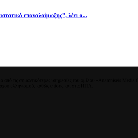
ιστατικό επαναλοίμωξης”, λέει ο...
 από τις σημαντικότερες υπηρεσίες του ομίλου «Anamniseis Media Gr
νταχού ελληνισμού, καθώς επίσης και στις ΗΠΑ.