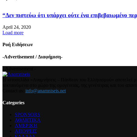
“Δεν πιστεύω ότι υπάρχει ούτε ένα επιβεβαιωμένο περ
April 24, 2020
Load more
Ροή Ειδήσεων
-Advertisement / Διαφήμιση-
- Advertisement -
Η ιστοσελίδα «Αναμνήσεις – Πάνθεον του Ελληνισμού» αποτελεί μια
τεκταινόμενα στο χώρο της ομογένειας, της γενέτειρας και του απα
Contact us:
info@anamniseis.net
Categories
SPONSORS
ΑΘΛΗΤΙΚΑ
ΑΜΕΡΙΚΗ
ΑΠΟΨΕΙΣ
ΕΛΛΑΔΑ