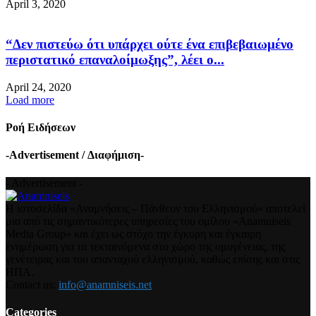
April 3, 2020
“Δεν πιστεύω ότι υπάρχει ούτε ένα επιβεβαιωμένο
περιστατικό επαναλοίμωξης”, λέει ο...
April 24, 2020
Load more
Ροή Ειδήσεων
-Advertisement / Διαφήμιση-
- Advertisement -
Η ιστοσελίδα «Αναμνήσεις – Πάνθεον του Ελληνισμού» αποτελεί
μια από τις σημαντικότερες υπηρεσίες του ομίλου «Anamniseis
Media Group» και έχει ως στόχο την έγκυρη και έγκαιρη
ενημέρωση για τα τεκταινόμενα στο χώρο της ομογένειας, της
γενέτειρας και του απανταχού ελληνισμού, καθώς επίσης και στις
ΗΠΑ.
Contact us:
info@anamniseis.net
Categories