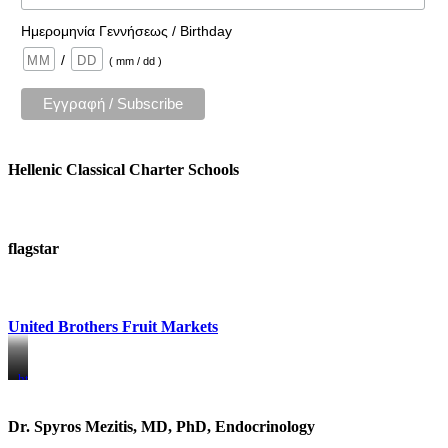
Ημερομηνία Γεννήσεως / Birthday
/
( mm / dd )
Hellenic Classical Charter Schools
flagstar
United Brothers Fruit Markets
https://www.unitedbrothersfruitmarkets.com/
https://www.unitedbrothersfruitmarkets.com/
Dr. Spyros Mezitis, MD, PhD, Endocrinology