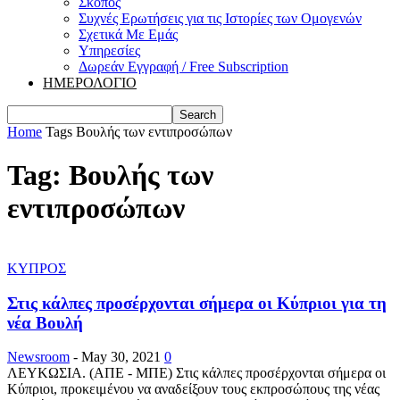
Σκοπός
Συχνές Ερωτήσεις για τις Ιστορίες των Ομογενών
Σχετικά Με Εμάς
Υπηρεσίες
Δωρεάν Εγγραφή / Free Subscription
ΗΜΕΡΟΛΟΓΙΟ
Home
Tags
Βουλής των εντιπροσώπων
Tag: Βουλής των
εντιπροσώπων
ΚΥΠΡΟΣ
Στις κάλπες προσέρχονται σήμερα οι Κύπριοι για τη
νέα Βουλή
Newsroom
-
May 30, 2021
0
ΛΕΥΚΩΣΙΑ. (ΑΠΕ - ΜΠΕ) Στις κάλπες προσέρχονται σήμερα οι
Κύπριοι, προκειμένου να αναδείξουν τους εκπροσώπους της νέας