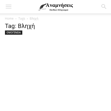
Home
Tags
Βληχή
Tag: Βληχή
ΟΜΟΓΕΝΕΙΑ