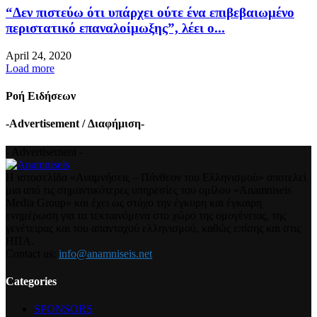
“Δεν πιστεύω ότι υπάρχει ούτε ένα επιβεβαιωμένο
περιστατικό επαναλοίμωξης”, λέει ο...
April 24, 2020
Load more
Ροή Ειδήσεων
-Advertisement / Διαφήμιση-
- Advertisement -
Η ιστοσελίδα «Αναμνήσεις – Πάνθεον του Ελληνισμού» αποτελεί
μια από τις σημαντικότερες υπηρεσίες του ομίλου «Anamniseis
Media Group» και έχει ως στόχο την έγκυρη και έγκαιρη
ενημέρωση για τα τεκταινόμενα στο χώρο της ομογένειας, της
γενέτειρας και του απανταχού ελληνισμού, καθώς επίσης και στις
ΗΠΑ.
Contact us:
info@anamniseis.net
Categories
SPONSORS