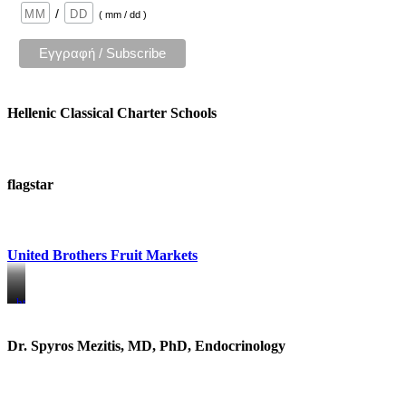
/
( mm / dd )
Hellenic Classical Charter Schools
flagstar
United Brothers Fruit Markets
https://www.unitedbrothersfruitmarkets.com/
https://www.unitedbrothersfruitmarkets.com/
Dr. Spyros Mezitis, MD, PhD, Endocrinology