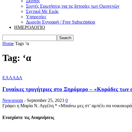
Σκοπός
Συχνές Ερωτήσεις για τις Ιστορίες των Ομογενών
Σχετικά Με Εμάς
Υπηρεσίες
Δωρεάν Εγγραφή / Free Subscription
ΗΜΕΡΟΛΟΓΙΟ
Home
Tags
‘α
Tag: ‘α
ΕΛΛΑΔΑ
Γυναίκες τρυγήτριες στο Ξηρόμερο – «Κυράδες των 
Newsroom
-
September 25, 2023
0
Γράφει η Μαρία Ν. Αγγέλη * «Μπαίνω μες στ’ αμπέλι σα νοικοκυρά,
Ενισχύστε τις Αναμνήσεις