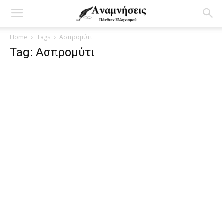
Home
Tags
Ασπρομύτι
Tag: Ασπρομύτι