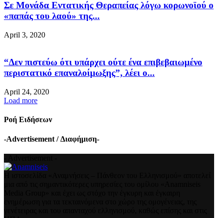
Σε Μονάδα Εντατικής Θεραπείας λόγω κορωνοϊού ο
«παπάς του λαού» της...
April 3, 2020
“Δεν πιστεύω ότι υπάρχει ούτε ένα επιβεβαιωμένο
περιστατικό επαναλοίμωξης”, λέει ο...
April 24, 2020
Load more
Ροή Ειδήσεων
-Advertisement / Διαφήμιση-
- Advertisement -
Η ιστοσελίδα «Αναμνήσεις – Πάνθεον του Ελληνισμού» αποτελεί
μια από τις σημαντικότερες υπηρεσίες του ομίλου «Anamniseis
Media Group» και έχει ως στόχο την έγκυρη και έγκαιρη
ενημέρωση για τα τεκταινόμενα στο χώρο της ομογένειας, της
γενέτειρας και του απανταχού ελληνισμού, καθώς επίσης και στις