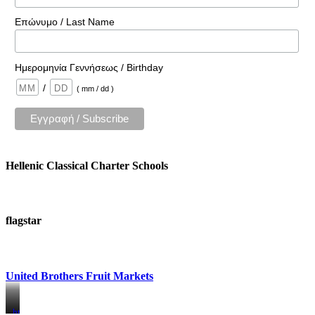
Επώνυμο / Last Name
Ημερομηνία Γεννήσεως / Birthday
/
( mm / dd )
Hellenic Classical Charter Schools
flagstar
United Brothers Fruit Markets
https://www.unitedbrothersfruitmarkets.com/
https://www.unitedbrothersfruitmarkets.com/