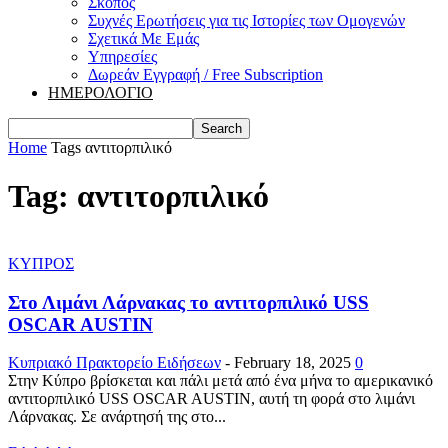
Σκοπός
Συχνές Ερωτήσεις για τις Ιστορίες των Ομογενών
Σχετικά Με Εμάς
Υπηρεσίες
Δωρεάν Εγγραφή / Free Subscription
ΗΜΕΡΟΛΟΓΙΟ
Home
Tags
αντιτορπιλικό
Tag: αντιτορπιλικό
ΚΥΠΡΟΣ
Στο Λιμάνι Λάρνακας το αντιτορπιλικό USS
OSCAR AUSTIN
Κυπριακό Πρακτορείο Ειδήσεων
-
February 18, 2025
0
Στην Κύπρο βρίσκεται και πάλι μετά από ένα μήνα το αμερικανικό
αντιτορπιλικό USS OSCAR AUSTIN, αυτή τη φορά στο λιμάνι
Λάρνακας. Σε ανάρτησή της στο...