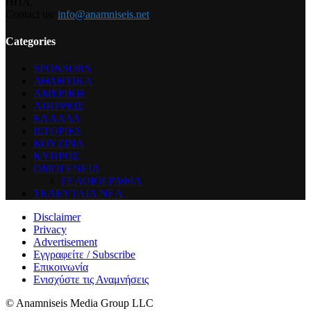
ΗΠΑ.
Contact us:
info@anamniseis.net
Categories
SPONSORS
ΑΘΛΗΤΙΚΑ
ΑΜΕΡΙΚΗ
ΑΠΟΨΕΙΣ
ΕΛΛΑΔΑ
ΙΣΤΟΡΙΕΣ
ΚΟΥΖΙΝΑ
ΚΥΠΡΟΣ
ΟΜΟΓΕΝΕΙΑ
ΓΕΛΟΙΟΓΡΑΦΙΑ
ΤΕΛΕΥΤΑΙΑ ΝΕΑ
Disclaimer
Privacy
Advertisement
Εγγραφείτε / Subscribe
Επικοινωνία
Ενισχύστε τις Αναμνήσεις
© Anamniseis Media Group LLC