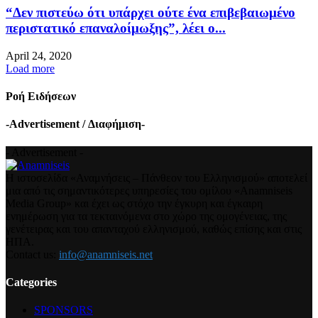
“Δεν πιστεύω ότι υπάρχει ούτε ένα επιβεβαιωμένο
περιστατικό επαναλοίμωξης”, λέει ο...
April 24, 2020
Load more
Ροή Ειδήσεων
-Advertisement / Διαφήμιση-
- Advertisement -
Η ιστοσελίδα «Αναμνήσεις – Πάνθεον του Ελληνισμού» αποτελεί
μια από τις σημαντικότερες υπηρεσίες του ομίλου «Anamniseis
Media Group» και έχει ως στόχο την έγκυρη και έγκαιρη
ενημέρωση για τα τεκταινόμενα στο χώρο της ομογένειας, της
γενέτειρας και του απανταχού ελληνισμού, καθώς επίσης και στις
ΗΠΑ.
Contact us:
info@anamniseis.net
Categories
SPONSORS