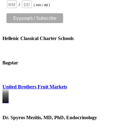
/
( mm / dd )
Hellenic Classical Charter Schools
flagstar
United Brothers Fruit Markets
https://www.unitedbrothersfruitmarkets.com/
https://www.unitedbrothersfruitmarkets.com/
Dr. Spyros Mezitis, MD, PhD, Endocrinology