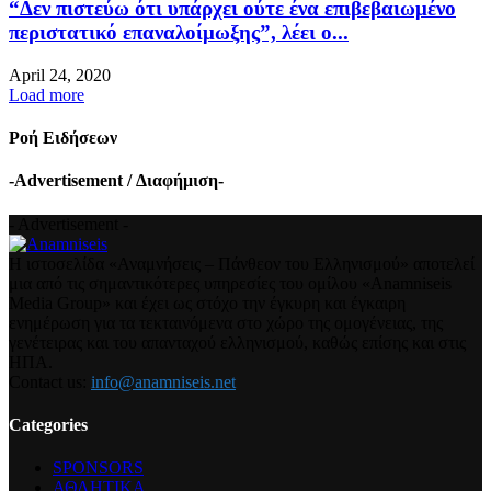
“Δεν πιστεύω ότι υπάρχει ούτε ένα επιβεβαιωμένο
περιστατικό επαναλοίμωξης”, λέει ο...
April 24, 2020
Load more
Ροή Ειδήσεων
-Advertisement / Διαφήμιση-
- Advertisement -
Η ιστοσελίδα «Αναμνήσεις – Πάνθεον του Ελληνισμού» αποτελεί
μια από τις σημαντικότερες υπηρεσίες του ομίλου «Anamniseis
Media Group» και έχει ως στόχο την έγκυρη και έγκαιρη
ενημέρωση για τα τεκταινόμενα στο χώρο της ομογένειας, της
γενέτειρας και του απανταχού ελληνισμού, καθώς επίσης και στις
ΗΠΑ.
Contact us:
info@anamniseis.net
Categories
SPONSORS
ΑΘΛΗΤΙΚΑ