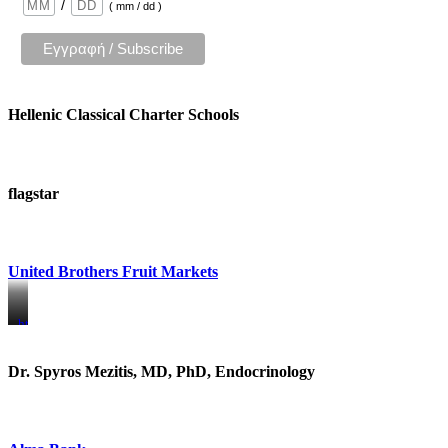
/
( mm / dd )
Hellenic Classical Charter Schools
flagstar
United Brothers Fruit Markets
https://www.unitedbrothersfruitmarkets.com/
https://www.unitedbrothersfruitmarkets.com/
Dr. Spyros Mezitis, MD, PhD, Endocrinology