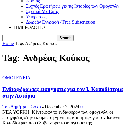
Σκοπός
Συχνές Ερωτήσεις για τις Ιστορίες των Ομογενών
Σχετικά Με Εμάς
Υπηρεσίες
Δωρεάν Εγγραφή / Free Subscription
ΗΜΕΡΟΛΟΓΙΟ
Home
Tags
Ανδρέας Κούκος
Tag: Ανδρέας Κούκος
ΟΜΟΓΕΝΕΙΑ
Ενδιαφέρουσες εισηγήσεις για τον Ι. Καποδίστρια
στην Αστόρια
Του Δημήτρη Τσάκα
-
December 3, 2024
0
ΝΕΑ ΥΟΡΚΗ. Κέντρισαν το ενδιαφέρον των ομογενών οι
εισηγήσεις στην εκδήλωση «μνήμης και τιμής» για τον Ιωάννη
Καποδίστρια, που έλαβε χώρα το απόγευμα της...