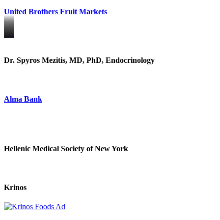
United Brothers Fruit Markets
https://www.unitedbrothersfruitmarkets.com/
https://www.unitedbrothersfruitmarkets.com/
Dr. Spyros Mezitis, MD, PhD, Endocrinology
Alma Bank
Hellenic Medical Society of New York
Krinos