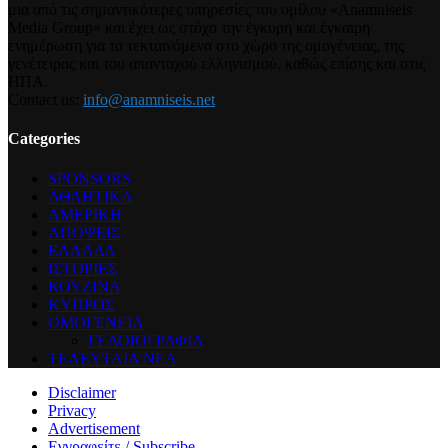
μια από τις σημαντικότερες υπηρεσίες του ομίλου «Anamniseis
Media Group» και έχει ως στόχο την έγκυρη και έγκαιρη
ενημέρωση για τα τεκταινόμενα στο χώρο της ομογένειας, της
γενέτειρας και του απανταχού ελληνισμού, καθώς επίσης και στις
ΗΠΑ.
Contact us:
info@anamniseis.net
Categories
SPONSORS
ΑΘΛΗΤΙΚΑ
ΑΜΕΡΙΚΗ
ΑΠΟΨΕΙΣ
ΕΛΛΑΔΑ
ΙΣΤΟΡΙΕΣ
ΚΟΥΖΙΝΑ
ΚΥΠΡΟΣ
ΟΜΟΓΕΝΕΙΑ
ΓΕΛΟΙΟΓΡΑΦΙΑ
ΤΕΛΕΥΤΑΙΑ ΝΕΑ
Disclaimer
Privacy
Advertisement
Εγγραφείτε / Subscribe