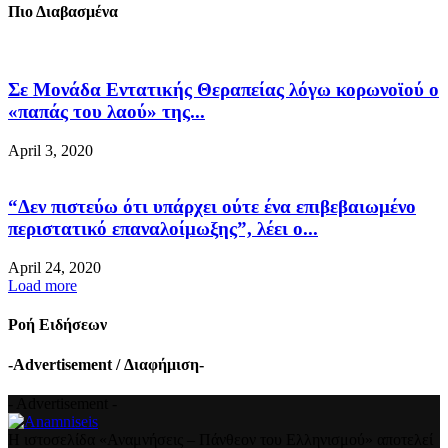
Πιο Διαβασμένα
Σε Μονάδα Εντατικής Θεραπείας λόγω κορωνοϊού ο
«παπάς του λαού» της...
April 3, 2020
“Δεν πιστεύω ότι υπάρχει ούτε ένα επιβεβαιωμένο
περιστατικό επαναλοίμωξης”, λέει ο...
April 24, 2020
Load more
Ροή Ειδήσεων
-Advertisement / Διαφήμιση-
- Advertisement -
Η ιστοσελίδα «Αναμνήσεις – Πάνθεον του Ελληνισμού» αποτελεί