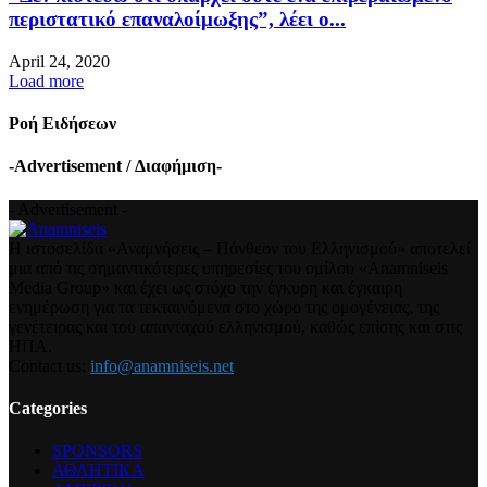
περιστατικό επαναλοίμωξης”, λέει ο...
April 24, 2020
Load more
Ροή Ειδήσεων
-Advertisement / Διαφήμιση-
- Advertisement -
Η ιστοσελίδα «Αναμνήσεις – Πάνθεον του Ελληνισμού» αποτελεί
μια από τις σημαντικότερες υπηρεσίες του ομίλου «Anamniseis
Media Group» και έχει ως στόχο την έγκυρη και έγκαιρη
ενημέρωση για τα τεκταινόμενα στο χώρο της ομογένειας, της
γενέτειρας και του απανταχού ελληνισμού, καθώς επίσης και στις
ΗΠΑ.
Contact us:
info@anamniseis.net
Categories
SPONSORS
ΑΘΛΗΤΙΚΑ