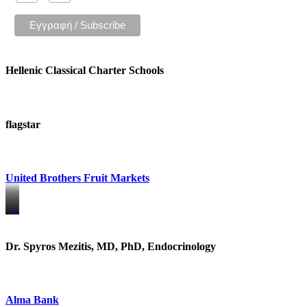
Hellenic Classical Charter Schools
flagstar
United Brothers Fruit Markets
https://www.unitedbrothersfruitmarkets.com/
https://www.unitedbrothersfruitmarkets.com/
Dr. Spyros Mezitis, MD, PhD, Endocrinology
Alma Bank