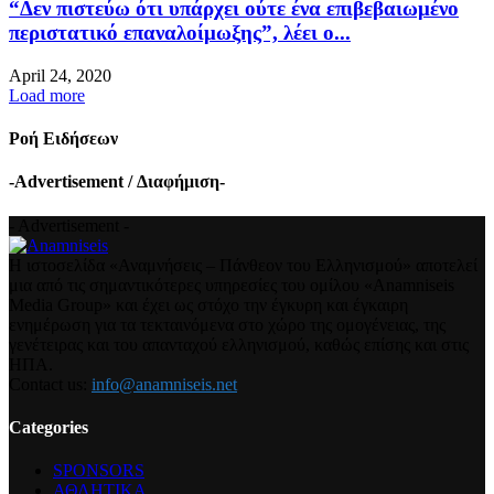
“Δεν πιστεύω ότι υπάρχει ούτε ένα επιβεβαιωμένο
περιστατικό επαναλοίμωξης”, λέει ο...
April 24, 2020
Load more
Ροή Ειδήσεων
-Advertisement / Διαφήμιση-
- Advertisement -
Η ιστοσελίδα «Αναμνήσεις – Πάνθεον του Ελληνισμού» αποτελεί
μια από τις σημαντικότερες υπηρεσίες του ομίλου «Anamniseis
Media Group» και έχει ως στόχο την έγκυρη και έγκαιρη
ενημέρωση για τα τεκταινόμενα στο χώρο της ομογένειας, της
γενέτειρας και του απανταχού ελληνισμού, καθώς επίσης και στις
ΗΠΑ.
Contact us:
info@anamniseis.net
Categories
SPONSORS
ΑΘΛΗΤΙΚΑ