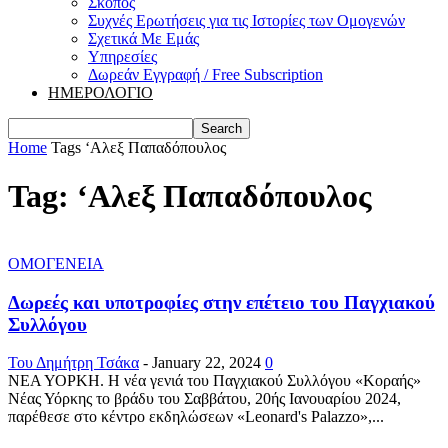
Σκοπός
Συχνές Ερωτήσεις για τις Ιστορίες των Ομογενών
Σχετικά Με Εμάς
Υπηρεσίες
Δωρεάν Εγγραφή / Free Subscription
ΗΜΕΡΟΛΟΓΙΟ
Home
Tags
‘Αλεξ Παπαδόπουλος
Tag: ‘Αλεξ Παπαδόπουλος
ΟΜΟΓΕΝΕΙΑ
Δωρεές και υποτροφίες στην επέτειο του Παγχιακού
Συλλόγου
Του Δημήτρη Τσάκα
-
January 22, 2024
0
ΝΕΑ ΥΟΡΚΗ. Η νέα γενιά του Παγχιακού Συλλόγου «Κοραής»
Νέας Υόρκης το βράδυ του Σαββάτου, 20ής Ιανουαρίου 2024,
παρέθεσε στο κέντρο εκδηλώσεων «Leonard's Palazzo»,...