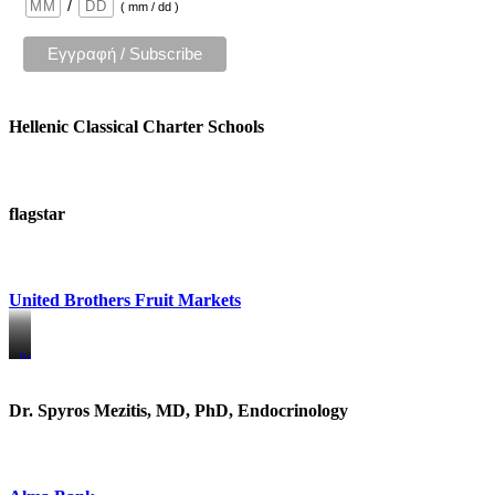
/
( mm / dd )
Hellenic Classical Charter Schools
flagstar
United Brothers Fruit Markets
https://www.unitedbrothersfruitmarkets.com/
https://www.unitedbrothersfruitmarkets.com/
Dr. Spyros Mezitis, MD, PhD, Endocrinology