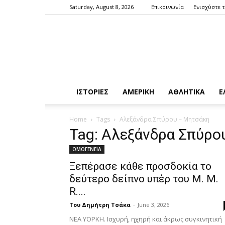
Saturday, August 8, 2026
Επικοινωνία
Ενισχύστε 
ΙΣΤΟΡΙΕΣ
ΑΜΕΡΙΚΗ
ΑΘΛΗΤΙΚΑ
Ε
Home
Tags
Αλεξάνδρα Σπύρου – Μητσάκη
Tag: Αλεξάνδρα Σπύρο
ΟΜΟΓΕΝΕΙΑ
Ξεπέρασε κάθε προσδοκία το
δεύτερο δείπνο υπέρ του M. M.
R....
Του Δημήτρη Τσάκα
-
June 3, 2026
ΝΕΑ ΥΟΡΚΗ. Ισχυρή, ηχηρή και άκρως συγκινητική