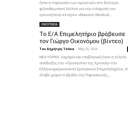
ήταν η παρουσία των ομογενών στο δεύτερο
φιλανθρωπικό δείπνο για την ενίσχυση του
ερευνητικού κέντρου «Masonic Medical...
ΟΜΟΓΕΝΕΙΑ
Το Ε/Α Επιμελητήριο βράβευσε
τον Γιώργο Οικονόμου (βίντεο)
Του Δημήτρη Τσάκα
-
May 20, 2024
ΝΕΑ ΥΟΡΚΗ. Λαμπρή και επιβλητική ήταν η τελετή
ανάδειξης του «Προσώπου της Χρονιάς» του
Ελληνοαμερικανικού Εμπορικού Επιμελητηρίου, 
έλαβε χώρα το βράδυ της Παρασκευής,...