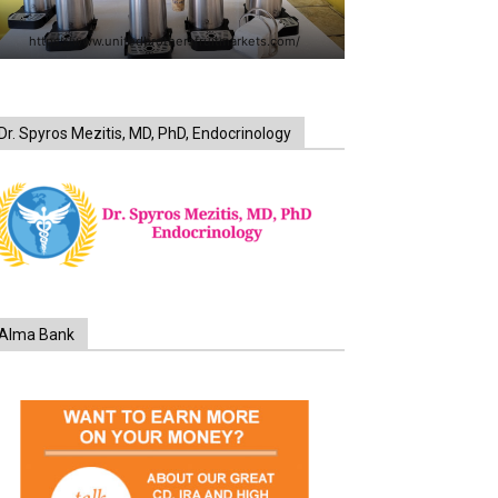
https://www.unitedbrothersfruitmarkets.com/
Dr. Spyros Mezitis, MD, PhD, Endocrinology
Alma Bank