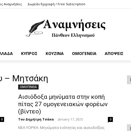
τις Αναμνήσεις
Δωρεάν Εγγραφή / Free Subscription
ΛΛΑΔΑ
ΚΥΠΡΟΣ
ΚΟΥΖΙΝΑ
ΟΜΟΓΕΝΕΙΑ
ΑΠΟΨΕΙΣ
Anamniseis
υ – Μητσάκη
ΟΜΟΓΕΝΕΙΑ
Αισιόδοξα μηνύματα στην κοπή
πίτας 27 ομογενειακών φορέων
(βίντεο)
Του Δημήτρη Τσάκα
-
January 17, 2025
0
0
ΝΕΑ ΥΟΡΚΗ. Μηνύματα ενότητας και αισιοδοξίας