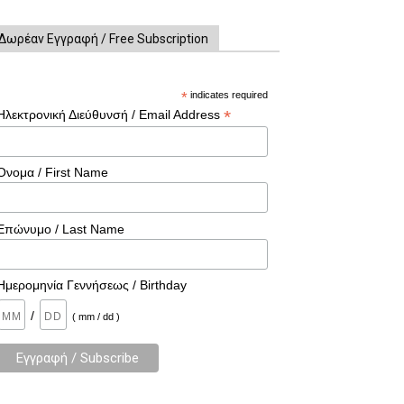
Δωρέαν Εγγραφή / Free Subscription
*
indicates required
*
Ηλεκτρονική Διεύθυνσή / Email Address
Όνομα / First Name
Επώνυμο / Last Name
Ημερομηνία Γεννήσεως / Birthday
/
( mm / dd )