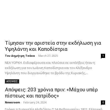
Τίμησαν την αριστεία στην εκδήλωση για
Υψηλάντη και Καποδίστρια
Του Δημήτρη Τσάκα
-
March 27, 2025
1
ΝΕΑ ΥΟΡΚΗ. Ενδιαφέρουσα και πλούσια σε εκπλήξεις ήταν η
εκδήλωση για τον Ιωάννη Καποδίστρια και τον Αλέξανδρο
Υψηλάντη που διοργανώθηκε το βράδυ της Κυριακής,...
ΑΠΟΨΕΙΣ
Απόψεις: 203 χρόνια πριν: «Μάχου υπέρ
πίστεως και πατρίδος»
Newsroom
-
February 24, 2024
0
Γράφει η Ευαγγελία Αλιβιζάτου * 24 Φεβρουαρίου 1821. Ελληνική