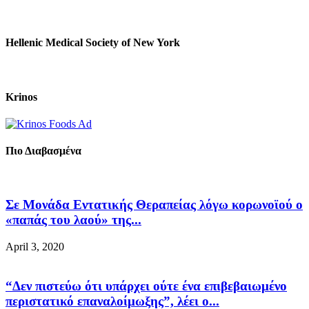
Hellenic Medical Society of New York
Krinos
Πιο Διαβασμένα
Σε Μονάδα Εντατικής Θεραπείας λόγω κορωνοϊού ο
«παπάς του λαού» της...
April 3, 2020
“Δεν πιστεύω ότι υπάρχει ούτε ένα επιβεβαιωμένο
περιστατικό επαναλοίμωξης”, λέει ο...