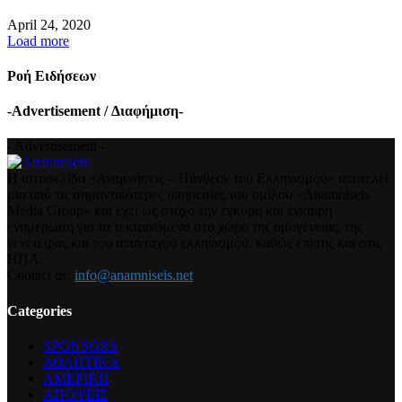
April 24, 2020
Load more
Ροή Ειδήσεων
-Advertisement / Διαφήμιση-
- Advertisement -
Η ιστοσελίδα «Αναμνήσεις – Πάνθεον του Ελληνισμού» αποτελεί
μια από τις σημαντικότερες υπηρεσίες του ομίλου «Anamniseis
Media Group» και έχει ως στόχο την έγκυρη και έγκαιρη
ενημέρωση για τα τεκταινόμενα στο χώρο της ομογένειας, της
γενέτειρας και του απανταχού ελληνισμού, καθώς επίσης και στις
ΗΠΑ.
Contact us:
info@anamniseis.net
Categories
SPONSORS
ΑΘΛΗΤΙΚΑ
ΑΜΕΡΙΚΗ
ΑΠΟΨΕΙΣ