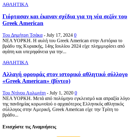
ΑΘΛΗΤΙΚΑ
Γιόρτασαν και έκαναν σχέδια για τη νέα σεζόν του
Greek American
Του Δημήτρη Τσάκα
-
July 17, 2024
0
ΝΕΑ ΥΟΡΚΗ. Η αυλή του Greek American στην Αστόρια το
βράδυ της Κυριακής, 14ης Ιουλίου 2024 είχε πλημμυρίσει από
αγάπη και υπερηφάνεια για την...
ΑΘΛΗΤΙΚΑ
Αλλαγή φρουράς στον ιστορικό αθλητικό σύλλογο
«Greek American» (βίντεο)
Του Ντίνου Αυλωνίτη
-
July 1, 2020
0
ΝΕΑ ΥΟΡΚΗ. Μετά από πολύμηνο εγκλεισμό και απραξία λόγο
της πανδημίας κορωνοϊού ο αρχαιότερος Ελληνικός αθλητικός
σύλλογος στην Αμερική, Greek American είχε την Τρίτη το
βράδυ...
Ενισχύστε τις Αναμνήσεις