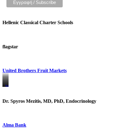
Hellenic Classical Charter Schools
flagstar
United Brothers Fruit Markets
https://www.unitedbrothersfruitmarkets.com/
https://www.unitedbrothersfruitmarkets.com/
Dr. Spyros Mezitis, MD, PhD, Endocrinology
Alma Bank