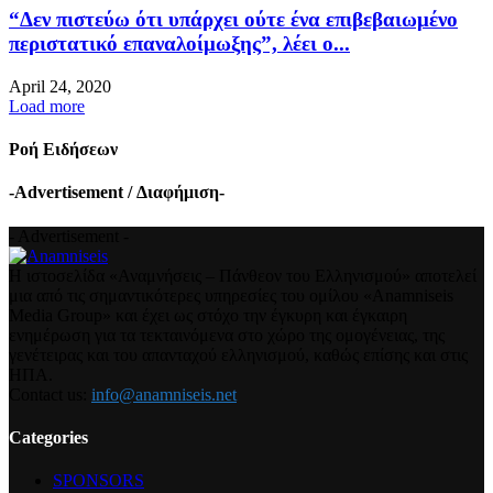
“Δεν πιστεύω ότι υπάρχει ούτε ένα επιβεβαιωμένο
περιστατικό επαναλοίμωξης”, λέει ο...
April 24, 2020
Load more
Ροή Ειδήσεων
-Advertisement / Διαφήμιση-
- Advertisement -
Η ιστοσελίδα «Αναμνήσεις – Πάνθεον του Ελληνισμού» αποτελεί
μια από τις σημαντικότερες υπηρεσίες του ομίλου «Anamniseis
Media Group» και έχει ως στόχο την έγκυρη και έγκαιρη
ενημέρωση για τα τεκταινόμενα στο χώρο της ομογένειας, της
γενέτειρας και του απανταχού ελληνισμού, καθώς επίσης και στις
ΗΠΑ.
Contact us:
info@anamniseis.net
Categories
SPONSORS