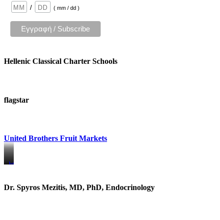
/
( mm / dd )
Hellenic Classical Charter Schools
flagstar
United Brothers Fruit Markets
https://www.unitedbrothersfruitmarkets.com/
https://www.unitedbrothersfruitmarkets.com/
Dr. Spyros Mezitis, MD, PhD, Endocrinology