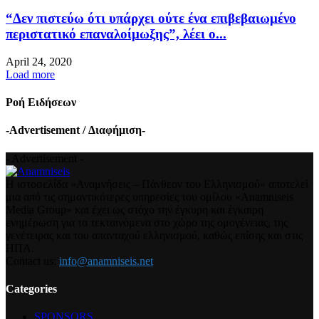
“Δεν πιστεύω ότι υπάρχει ούτε ένα επιβεβαιωμένο
περιστατικό επαναλοίμωξης”, λέει ο...
April 24, 2020
Load more
Ροή Ειδήσεων
-Advertisement / Διαφήμιση-
- Advertisement -
Η ιστοσελίδα «Αναμνήσεις – Πάνθεον του Ελληνισμού» αποτελεί
μια από τις σημαντικότερες υπηρεσίες του ομίλου «Anamniseis
Media Group» και έχει ως στόχο την έγκυρη και έγκαιρη
ενημέρωση για τα τεκταινόμενα στο χώρο της ομογένειας, της
γενέτειρας και του απανταχού ελληνισμού, καθώς επίσης και στις
ΗΠΑ.
Contact us:
info@anamniseis.net
Categories
SPONSORS