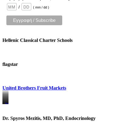
/
( mm / dd )
Hellenic Classical Charter Schools
flagstar
United Brothers Fruit Markets
https://www.unitedbrothersfruitmarkets.com/
https://www.unitedbrothersfruitmarkets.com/
Dr. Spyros Mezitis, MD, PhD, Endocrinology