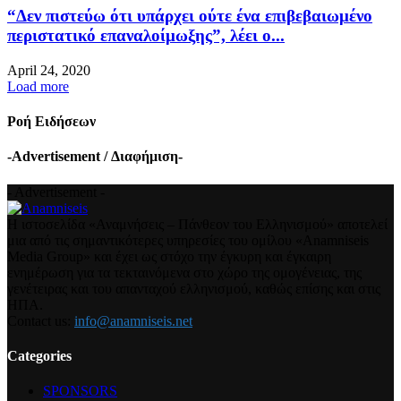
“Δεν πιστεύω ότι υπάρχει ούτε ένα επιβεβαιωμένο
περιστατικό επαναλοίμωξης”, λέει ο...
April 24, 2020
Load more
Ροή Ειδήσεων
-Advertisement / Διαφήμιση-
- Advertisement -
Η ιστοσελίδα «Αναμνήσεις – Πάνθεον του Ελληνισμού» αποτελεί
μια από τις σημαντικότερες υπηρεσίες του ομίλου «Anamniseis
Media Group» και έχει ως στόχο την έγκυρη και έγκαιρη
ενημέρωση για τα τεκταινόμενα στο χώρο της ομογένειας, της
γενέτειρας και του απανταχού ελληνισμού, καθώς επίσης και στις
ΗΠΑ.
Contact us:
info@anamniseis.net
Categories
SPONSORS