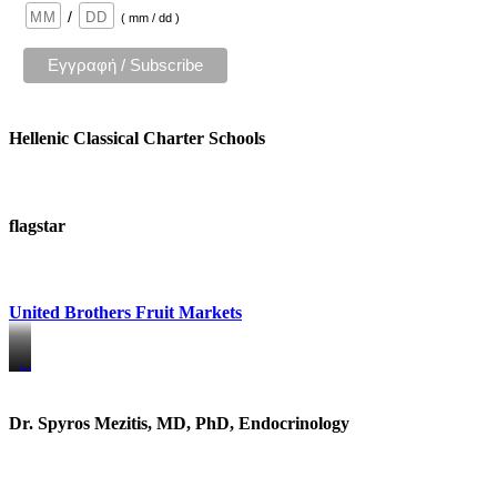
/
( mm / dd )
Hellenic Classical Charter Schools
flagstar
United Brothers Fruit Markets
https://www.unitedbrothersfruitmarkets.com/
https://www.unitedbrothersfruitmarkets.com/
Dr. Spyros Mezitis, MD, PhD, Endocrinology