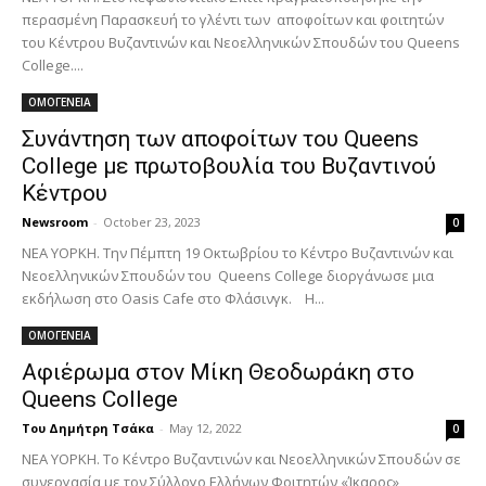
περασμένη Παρασκευή το γλέντι των αποφοίτων και φοιτητών
του Κέντρου Βυζαντινών και Νεοελληνικών Σπουδών του Queens
College....
ΟΜΟΓΕΝΕΙΑ
Συνάντηση των αποφοίτων του Queens
College με πρωτοβουλία του Βυζαντινού
Κέντρου
Newsroom
-
October 23, 2023
0
ΝΕΑ ΥΟΡΚΗ. Την Πέμπτη 19 Οκτωβρίου το Κέντρο Βυζαντινών και
Νεοελληνικών Σπουδών του Queens College διοργάνωσε μια
εκδήλωση στο Oasis Cafe στο Φλάσινγκ. Η...
ΟΜΟΓΕΝΕΙΑ
Αφιέρωμα στον Μίκη Θεοδωράκη στο
Queens College
Του Δημήτρη Τσάκα
-
May 12, 2022
0
ΝΕΑ ΥΟΡΚΗ. Το Κέντρο Βυζαντινών και Νεοελληνικών Σπουδών σε
συνεργασία με τον Σύλλογο Ελλήνων Φοιτητών «Ίκαρος»,