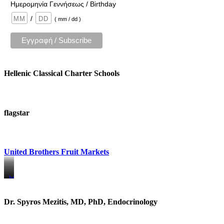
Ημερομηνία Γεννήσεως / Birthday
/
( mm / dd )
Hellenic Classical Charter Schools
flagstar
United Brothers Fruit Markets
https://www.unitedbrothersfruitmarkets.com/
https://www.unitedbrothersfruitmarkets.com/
Dr. Spyros Mezitis, MD, PhD, Endocrinology