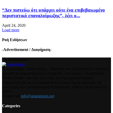
“Δεν πιστεύω ότι υπάρχει ούτε ένα επιβεβαιωμένο
περιστατικό επαναλοίμωξης”, λέει ο...
April 24, 2020
Load more
Ροή Ειδήσεων
-Advertisement / Διαφήμιση-
- Advertisement -
Η ιστοσελίδα «Αναμνήσεις – Πάνθεον του Ελληνισμού» αποτελεί
μια από τις σημαντικότερες υπηρεσίες του ομίλου «Anamniseis
Media Group» και έχει ως στόχο την έγκυρη και έγκαιρη
ενημέρωση για τα τεκταινόμενα στο χώρο της ομογένειας, της
γενέτειρας και του απανταχού ελληνισμού, καθώς επίσης και στις
ΗΠΑ.
Contact us:
info@anamniseis.net
Categories