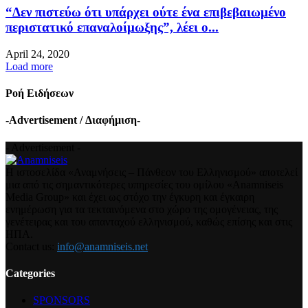
“Δεν πιστεύω ότι υπάρχει ούτε ένα επιβεβαιωμένο
περιστατικό επαναλοίμωξης”, λέει ο...
April 24, 2020
Load more
Ροή Ειδήσεων
-Advertisement / Διαφήμιση-
- Advertisement -
Η ιστοσελίδα «Αναμνήσεις – Πάνθεον του Ελληνισμού» αποτελεί
μια από τις σημαντικότερες υπηρεσίες του ομίλου «Anamniseis
Media Group» και έχει ως στόχο την έγκυρη και έγκαιρη
ενημέρωση για τα τεκταινόμενα στο χώρο της ομογένειας, της
γενέτειρας και του απανταχού ελληνισμού, καθώς επίσης και στις
ΗΠΑ.
Contact us:
info@anamniseis.net
Categories
SPONSORS