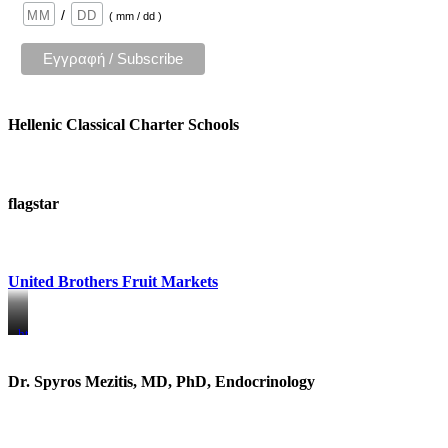
/
( mm / dd )
Hellenic Classical Charter Schools
flagstar
United Brothers Fruit Markets
https://www.unitedbrothersfruitmarkets.com/
https://www.unitedbrothersfruitmarkets.com/
Dr. Spyros Mezitis, MD, PhD, Endocrinology