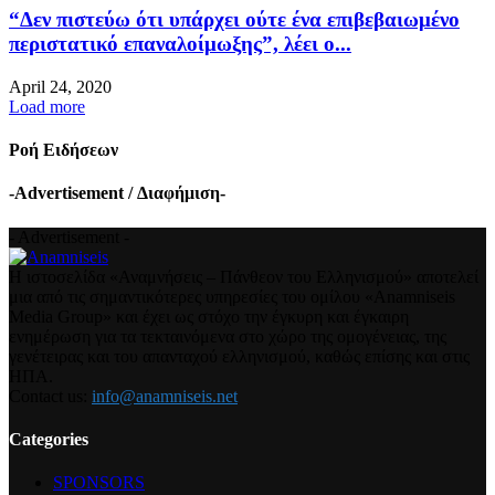
“Δεν πιστεύω ότι υπάρχει ούτε ένα επιβεβαιωμένο
περιστατικό επαναλοίμωξης”, λέει ο...
April 24, 2020
Load more
Ροή Ειδήσεων
-Advertisement / Διαφήμιση-
- Advertisement -
Η ιστοσελίδα «Αναμνήσεις – Πάνθεον του Ελληνισμού» αποτελεί
μια από τις σημαντικότερες υπηρεσίες του ομίλου «Anamniseis
Media Group» και έχει ως στόχο την έγκυρη και έγκαιρη
ενημέρωση για τα τεκταινόμενα στο χώρο της ομογένειας, της
γενέτειρας και του απανταχού ελληνισμού, καθώς επίσης και στις
ΗΠΑ.
Contact us:
info@anamniseis.net
Categories
SPONSORS