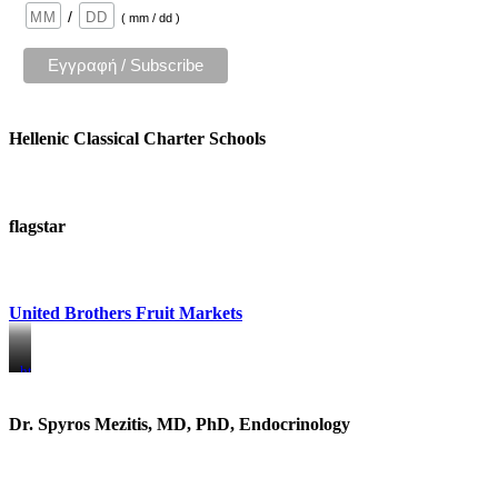
/
( mm / dd )
Hellenic Classical Charter Schools
flagstar
United Brothers Fruit Markets
https://www.unitedbrothersfruitmarkets.com/
https://www.unitedbrothersfruitmarkets.com/
Dr. Spyros Mezitis, MD, PhD, Endocrinology