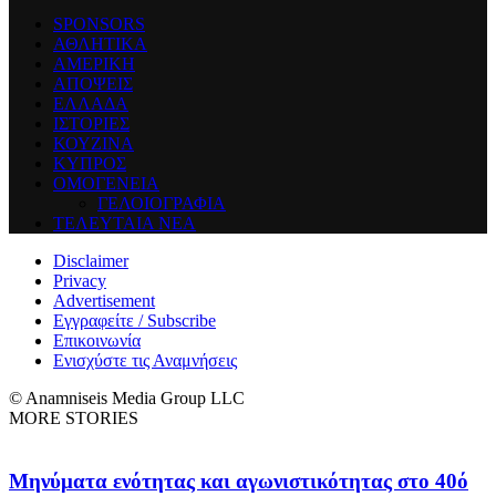
SPONSORS
ΑΘΛΗΤΙΚΑ
ΑΜΕΡΙΚΗ
ΑΠΟΨΕΙΣ
ΕΛΛΑΔΑ
ΙΣΤΟΡΙΕΣ
ΚΟΥΖΙΝΑ
ΚΥΠΡΟΣ
ΟΜΟΓΕΝΕΙΑ
ΓΕΛΟΙΟΓΡΑΦΙΑ
ΤΕΛΕΥΤΑΙΑ ΝΕΑ
Disclaimer
Privacy
Advertisement
Εγγραφείτε / Subscribe
Επικοινωνία
Ενισχύστε τις Αναμνήσεις
© Anamniseis Media Group LLC
MORE STORIES
Μηνύματα ενότητας και αγωνιστικότητας στο 40ό