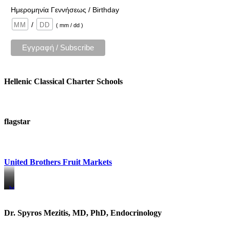
Ημερομηνία Γεννήσεως / Birthday
/
( mm / dd )
Hellenic Classical Charter Schools
flagstar
United Brothers Fruit Markets
https://www.unitedbrothersfruitmarkets.com/
https://www.unitedbrothersfruitmarkets.com/
Dr. Spyros Mezitis, MD, PhD, Endocrinology