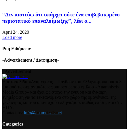
“Δεν πιστεύω ότι υπάρχει ούτε ένα επιβεβαιωμένο
περιστατικό επαναλοίμωξης”, λέει ο...
April 24, 2020
Load more
Ροή Ειδήσεων
-Advertisement / Διαφήμιση-
- Advertisement -
Η ιστοσελίδα «Αναμνήσεις – Πάνθεον του Ελληνισμού» αποτελεί
μια από τις σημαντικότερες υπηρεσίες του ομίλου «Anamniseis
Media Group» και έχει ως στόχο την έγκυρη και έγκαιρη
ενημέρωση για τα τεκταινόμενα στο χώρο της ομογένειας, της
γενέτειρας και του απανταχού ελληνισμού, καθώς επίσης και στις
ΗΠΑ.
Contact us:
info@anamniseis.net
Categories