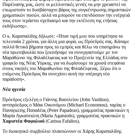
Παρέλασης μας, ώστε οι μελλοντικές γενιές να μην χρειαστεί να
επωμιστούν το δυσβάσταχτο βάρος της συγκέντρωσης σημαντικών
χρηματικών ποσών, αλλά να μπορούν να επενδύσουν την ενέργειά
τους στον τεράστιο σχεδιασμό και την εκτέλεση της ετήσιας
εκδήλωσης».
Ο κ. Καραπαλίδης δήλωσε: «Ήταν τιμή μου που υπηρέτησα τα
τελευταία 2 χρόνια, για άλλη μια φορά, ως Πρόεδρός σας. Κάναμε
πολλά θετικά βήματα προς τα εμπρός και θέλω να επισημάνω τη
νέα πρωτοβουλία που ξεκινήσαμε να συνεργαστούμε με τον
Μαραθώνιο της Φιλαδέλφειας και το Προξενείο της Ελλάδας στο
γραφείο της Νέας Υόρκης, για να δωρίσουμε τα χρυσά στεφάνια
στους νικητές του Μαραθωνίου της Φιλαδέλφειας. Ξέρω ότι ο
επόμενος Πρόεδρος θα συνεχίσει αυτή την υπέροχη νέα
παράδοση».
Νέα ηγεσία
Πρόεδρος εξελέγη ο Γιάννης Βασιλείου (John Vasiliou),
αντιπρόεδρος ο Μάικ Οικονόμου (Michael Economou), ταμίας ο
Παναγιώτης Παπαδέας (Peter Papadeas), γραμματέας πρακτικών η
Μαρία Αγκατσιώτη (Maria Agatsiotis), γραμματέας πρακτικών η
Χαριστέα Φαφαλιού
(Carissa Fafalios),
Το διοικητικό συμβούλιο πλαισιώνουν οι Χάρης Καραπαλίδης