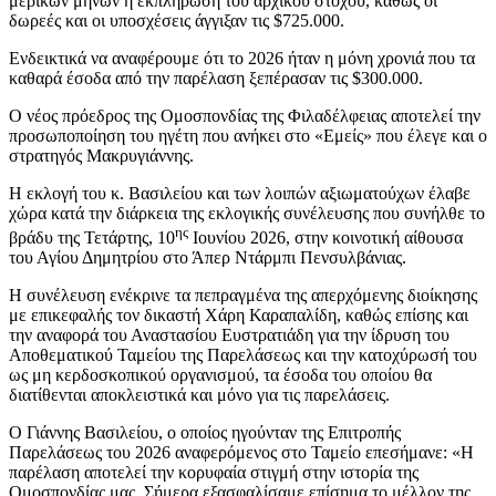
μερικών μηνών η εκπλήρωση του αρχικού στόχου, καθώς οι
δωρεές και οι υποσχέσεις άγγιξαν τις $725.000.
Ενδεικτικά να αναφέρουμε ότι το 2026 ήταν η μόνη χρονιά που τα
καθαρά έσοδα από την παρέλαση ξεπέρασαν τις $300.000.
Ο νέος πρόεδρος της Ομοσπονδίας της Φιλαδέλφειας αποτελεί την
προσωποποίηση του ηγέτη που ανήκει στο «Εμείς» που έλεγε και ο
στρατηγός Μακρυγιάννης.
Η εκλογή του κ. Βασιλείου και των λοιπών αξιωματούχων έλαβε
χώρα κατά την διάρκεια της εκλογικής συνέλευσης που συνήλθε το
ης
βράδυ της Τετάρτης, 10
Ιουνίου 2026, στην κοινοτική αίθουσα
του Αγίου Δημητρίου στο Άπερ Ντάρμπι Πενσυλβάνιας.
Η συνέλευση ενέκρινε τα πεπραγμένα της απερχόμενης διοίκησης
με επικεφαλής τον δικαστή Χάρη Καραπαλίδη, καθώς επίσης και
την αναφορά του Αναστασίου Ευστρατιάδη για την ίδρυση του
Αποθεματικού Ταμείου της Παρελάσεως και την κατοχύρωσή του
ως μη κερδοσκοπικού οργανισμού, τα έσοδα του οποίου θα
διατίθενται αποκλειστικά και μόνο για τις παρελάσεις.
Ο Γιάννης Βασιλείου, ο οποίος ηγούνταν της Επιτροπής
Παρελάσεως του 2026 αναφερόμενος στο Ταμείο επεσήμανε: «Η
παρέλαση αποτελεί την κορυφαία στιγμή στην ιστορία της
Ομοσπονδίας μας. Σήμερα εξασφαλίσαμε επίσημα το μέλλον της