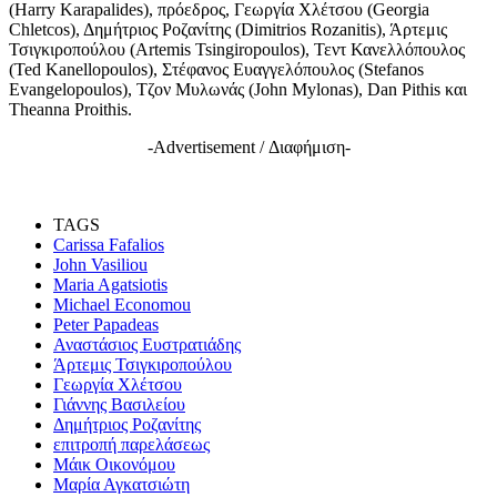
(Harry Karapalides), πρόεδρος, Γεωργία Χλέτσου (Georgia
Chletcos), Δημήτριος Ροζανίτης (Dimitrios Rozanitis), Άρτεμις
Τσιγκιροπούλου (Artemis Tsingiropoulos), Τεντ Κανελλόπουλος
(Ted Kanellopoulos), Στέφανος Ευαγγελόπουλος (Stefanos
Evangelopoulos), Τζον Μυλωνάς (John Mylonas), Dan Pithis και
Theanna Proithis.
-Advertisement / Διαφήμιση-
TAGS
Carissa Fafalios
John Vasiliou
Maria Agatsiotis
Michael Economou
Peter Papadeas
Αναστάσιος Ευστρατιάδης
Άρτεμις Τσιγκιροπούλου
Γεωργία Χλέτσου
Γιάννης Βασιλείου
Δημήτριος Ροζανίτης
επιτροπή παρελάσεως
Μάικ Οικονόμου
Μαρία Αγκατσιώτη