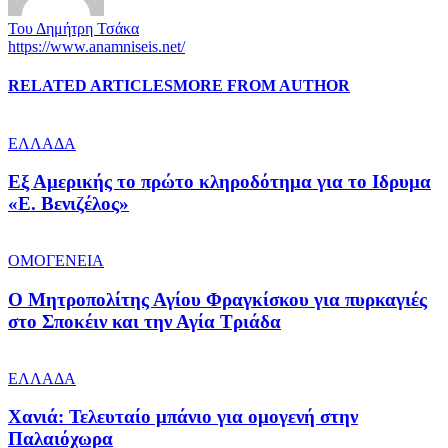
Του Δημήτρη Τσάκα
https://www.anamniseis.net/
RELATED ARTICLES
MORE FROM AUTHOR
ΕΛΛΑΔΑ
Εξ Αμερικής το πρώτο κληροδότημα για το Ιδρυμα
«Ε. Βενιζέλος»
ΟΜΟΓΕΝΕΙΑ
Ο Μητροπολίτης Αγίου Φραγκίσκου για πυρκαγιές
στο Σποκέιν και την Αγία Τριάδα
ΕΛΛΑΔΑ
Χανιά: Τελευταίο μπάνιο για ομογενή στην
Παλαιόχωρα