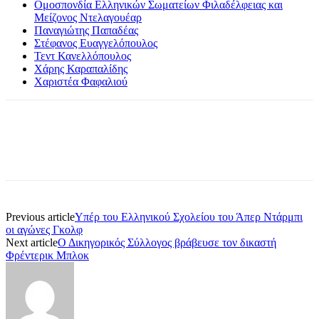
Ομοσπονδία Ελληνικών Σωματείων Φιλαδέλφειας και
Μείζονος Ντελαγουέαρ
Παναγιώτης Παπαδέας
Στέφανος Ευαγγελόπουλος
Τεντ Κανελλόπουλος
Χάρης Καραπαλίδης
Χαριστέα Φαφαλιού
Previous article
Υπέρ του Ελληνικού Σχολείου του Άπερ Ντάρμπι
οι αγώνες Γκολφ
Next article
Ο Δικηγορικός Σύλλογος βράβευσε τον δικαστή
Φρέντερικ Μπλοκ