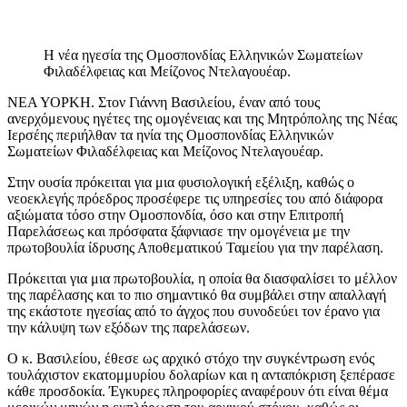
Η νέα ηγεσία της Ομοσπονδίας Ελληνικών Σωματείων
Φιλαδέλφειας και Μείζονος Ντελαγουέαρ.
ΝΕΑ ΥΟΡΚΗ. Στον Γιάννη Βασιλείου, έναν από τους
ανερχόμενους ηγέτες της ομογένειας και της Μητρόπολης της Νέας
Ιερσέης περιήλθαν τα ηνία της Ομοσπονδίας Ελληνικών
Σωματείων Φιλαδέλφειας και Μείζονος Ντελαγουέαρ.
Στην ουσία πρόκειται για μια φυσιολογική εξέλιξη, καθώς ο
νεοεκλεγής πρόεδρος προσέφερε τις υπηρεσίες του από διάφορα
αξιώματα τόσο στην Ομοσπονδία, όσο και στην Επιτροπή
Παρελάσεως και πρόσφατα ξάφνιασε την ομογένεια με την
πρωτοβουλία ίδρυσης Αποθεματικού Ταμείου για την παρέλαση.
Πρόκειται για μια πρωτοβουλία, η οποία θα διασφαλίσει το μέλλον
της παρέλασης και το πιο σημαντικό θα συμβάλει στην απαλλαγή
της εκάστοτε ηγεσίας από το άγχος που συνοδεύει τον έρανο για
την κάλυψη των εξόδων της παρελάσεων.
Ο κ. Βασιλείου, έθεσε ως αρχικό στόχο την συγκέντρωση ενός
τουλάχιστον εκατομμυρίου δολαρίων και η ανταπόκριση ξεπέρασε
κάθε προσδοκία. Έγκυρες πληροφορίες αναφέρουν ότι είναι θέμα