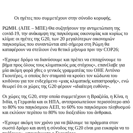
Οι ηγέτες που συμμετέχουν στην σύνοδο κορυφής.
ΡΩΜΗ. (ΑΠΕ – ΜΠΕ) Θα συζητήσουν την αντιμετώπιση της
covid-19, την ανάκαμψη της παγκόσμιας οικονομίας και κυρίως το
κλίμα: οι ηγέτες της G20, των 20 μεγαλύτερων οικονομιών
παγκοσμίως που συναντώνται από σήμερα στη Ρώμη θα
καταφέρουν να στείλουν ένα θετικό μήνυμα πριν την COP26;
«Έχουμε δρόμο να διανύσουμε και πρέπει να επιταχύνουμε το
βήμα προς όλους τους κλιματικούς μας στόχους», επανέλαβε για
μία ακόμη φορά χθες ο γενικός γραμματέας του ΟΗΕ Αντόνιο
Γκουτέρες, ο οποίος δεν σταματά να κρούει τον κώδωνα του
κινδύνου για τον ενδεχόμενο «μιας κλιματικής καταστροφής», ενώ
θεωρεί ότι οι χώρες της G20 φέρουν «ιδιαίτερη ευθύνη».
Οι χώρες της G20, στην οποία συμμετέχουν η Βραζιλία, η Κίνα, η
Ινδία, η Γερμανία και οι ΗΠΑ, αντιπροσωπεύουν περισσότερο από
το 80% του παγκόσμιου ΑΕΠ, το 60% του παγκόσμιου πληθυσμού
και εκλύουν περίπου το 80% του διοξειδίου του άνθρακα.
«Έχουμε ακόμη τον χρόνο για να βάλουμε τα πράγματα στον
σωστό δρόμο και αυτή η σύνοδος της G20 είναι μια ευκαιρία να το