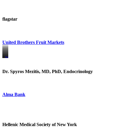
flagstar
United Brothers Fruit Markets
https://www.unitedbrothersfruitmarkets.com/
https://www.unitedbrothersfruitmarkets.com/
Dr. Spyros Mezitis, MD, PhD, Endocrinology
Alma Bank
Hellenic Medical Society of New York