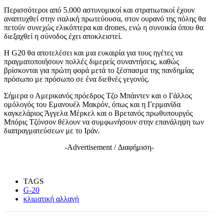
Περισσότεροι από 5.000 αστυνομικοί και στρατιωτικοί έχουν
αναπτυχθεί στην ιταλική πρωτεύουσα, στον ουρανό της πόλης θα
πετούν συνεχώς ελικόπτερα και drones, ενώ η συνοικία όπου θα
διεξαχθεί η σύνοδος έχει αποκλειστεί.
Η G20 θα αποτελέσει και μια ευκαιρία για τους ηγέτες να
πραγματοποιήσουν πολλές διμερείς συναντήσεις, καθώς
βρίσκονται για πρώτη φορά μετά το ξέσπασμα της πανδημίας
πρόσωπο με πρόσωπο σε ένα διεθνές γεγονός.
Σήμερα ο Αμερικανός πρόεδρος Τζο Μπάιντεν και ο Γάλλος
ομόλογός του Εμανουέλ Μακρόν, όπως και η Γερμανίδα
καγκελάριος Άγγελα Μέρκελ και ο Βρετανός πρωθυπουργός
Μπόρις Τζόνσον θέλουν να συμφωνήσουν στην επανάληψη των
διαπραγματεύσεων με το Ιράν.
-Advertisement / Διαφήμιση-
TAGS
G-20
κλιματική αλλαγή