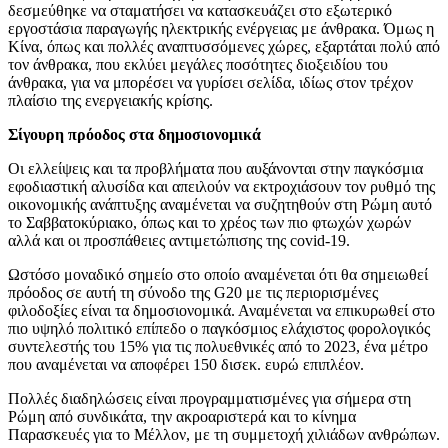
δεσμεύθηκε να σταματήσει να κατασκευάζει στο εξωτερικό
εργοστάσια παραγωγής ηλεκτρικής ενέργειας με άνθρακα. Όμως η
Κίνα, όπως και πολλές αναπτυσσόμενες χώρες, εξαρτάται πολύ από
τον άνθρακα, που εκλύει μεγάλες ποσότητες διοξειδίου του
άνθρακα, για να μπορέσει να γυρίσει σελίδα, ιδίως στον τρέχον
πλαίσιο της ενεργειακής κρίσης.
Σίγουρη πρόοδος στα δημοσιονομικά
Οι ελλείψεις και τα προβλήματα που αυξάνονται στην παγκόσμια
εφοδιαστική αλυσίδα και απειλούν να εκτροχιάσουν τον ρυθμό της
οικονομικής ανάπτυξης αναμένεται να συζητηθούν στη Ρώμη αυτό
το Σαββατοκύριακο, όπως και το χρέος των πιο φτωχών χωρών
αλλά και οι προσπάθειες αντιμετώπισης της covid-19.
Ωστόσο μοναδικό σημείο στο οποίο αναμένεται ότι θα σημειωθεί
πρόοδος σε αυτή τη σύνοδο της G20 με τις περιορισμένες
φιλοδοξίες είναι τα δημοσιονομικά. Αναμένεται να επικυρωθεί στο
πιο υψηλό πολιτικό επίπεδο ο παγκόσμιος ελάχιστος φορολογικός
συντελεστής του 15% για τις πολυεθνικές από το 2023, ένα μέτρο
που αναμένεται να αποφέρει 150 δισεκ. ευρώ επιπλέον.
Πολλές διαδηλώσεις είναι προγραμματισμένες για σήμερα στη
Ρώμη από συνδικάτα, την ακροαριστερά και το κίνημα
Παρασκευές για το Μέλλον, με τη συμμετοχή χιλιάδων ανθρώπων.