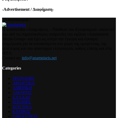
-Advertisement / Διαφήμιση-
- Advertisement -
Η ιστοσελίδα «Αναμνήσεις – Πάνθεον του Ελληνισμού» αποτελεί
μια από τις σημαντικότερες υπηρεσίες του ομίλου «Anamniseis
Media Group» και έχει ως στόχο την έγκυρη και έγκαιρη
ενημέρωση για τα τεκταινόμενα στο χώρο της ομογένειας, της
γενέτειρας και του απανταχού ελληνισμού, καθώς επίσης και στις
ΗΠΑ.
Contact us:
info@anamniseis.net
Categories
SPONSORS
ΑΘΛΗΤΙΚΑ
ΑΜΕΡΙΚΗ
ΑΠΟΨΕΙΣ
ΕΛΛΑΔΑ
ΙΣΤΟΡΙΕΣ
ΚΟΥΖΙΝΑ
ΚΥΠΡΟΣ
ΟΜΟΓΕΝΕΙΑ