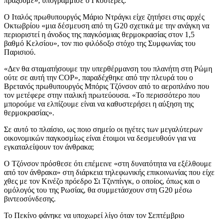
πράξουμε», υπογράμμισε ο Γκουτέρες.
Ο Ιταλός πρωθυπουργός Μάριο Ντράγκι είχε ζητήσει στις αρχές
Οκτωβρίου «μια δέσμευση από τη G20 σχετικά με την ανάγκη να
περιοριστεί η άνοδος της παγκόσμιας θερμοκρασίας στον 1,5
βαθμό Κελσίου», τον πιο φιλόδοξο στόχο της Συμφωνίας του
Παρισιού.
«Δεν θα σταματήσουμε την υπερθέρμανση του πλανήτη στη Ρώμη
ούτε σε αυτή την COP», παραδέχθηκε από την πλευρά του ο
Βρετανός πρωθυπουργός Μπόρις Τζόνσον από το αεροπλάνο που
τον μετέφερε στην ιταλική πρωτεύουσα. «Το περισσότερο που
μπορούμε να ελπίζουμε είναι να καθυστερήσει η αύξηση της
θερμοκρασίας».
Σε αυτό το πλαίσιο, ως ποιο σημείο οι ηγέτες των μεγαλύτερων
οικονομικών παγκοσμίως είναι έτοιμοι να δεσμευθούν για να
εγκαταλείψουν τον άνθρακα;
Ο Τζόνσον πρόσθεσε ότι επέμεινε «στη δυνατότητα να εξέλθουμε
από τον άνθρακα» στη διάρκεια τηλεφωνικής επικοινωνίας που είχε
χθες με τον Κινέζο πρόεδρο Σι Τζινπίνγκ, ο οποίος, όπως και ο
ομόλογός του της Ρωσίας, θα συμμετάσχουν στη G20 μέσω
βιντεοσύνδεσης.
Το Πεκίνο φάνηκε να υποχωρεί λίγο όταν τον Σεπτέμβριο