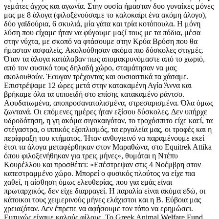
γεμάτες άγχος και αγωνία. Στην ουσία ήμασταν δυο γυναίκες μόνες
μας με 8 άλογα (φιλοξενούσαμε το καλοκαίρι ένα ακόμη άλογο),
δύο γαϊδούρια, 6 σκυλιά, μία γάτα και τρία κοτόπουλα. Η μόνη
λύση που είχαμε ήταν να φύγουμε μαζί τους με τα πόδια, μέσα
στην νύχτα, με σκοπό να φτάσουμε στην Κρύα Βρύση που θα
ήμασταν ασφαλείς. Ακολούθησαν ακόμα πιο δύσκολες στιγμές.
Όταν τα άλογα κατάλαβαν πως απομακρυνόμαστε από το χωριό,
από τον φυσικό τους δηλαδή χώρο, σταμάτησαν να μας
ακολουθούν. Έφυγαν τρέχοντας και ουσιαστικά τα χάσαμε.
Επιστρέψαμε 12 ώρες μετά στην κατακαμένη Αγία Άννα και
βρήκαμε όλα τα ιπποειδή στο επίσης κατακαμένο ράντσο.
Αφυδατωμένα, αποπροσανατολισμένα, στρεσαρισμένα. Όλα όμως
ζωντανά. Οι επόμενες ημέρες ήταν εξίσου δύσκολες. Δεν υπήρχε
υδροδότηση, η γη ακόμα σιγοκαιγόταν, το τροχόσπιτο είχε καεί, τα
στέγαστρα, ο ιππικός εξοπλισμός, τα εργαλεία μας, oι τροφές και η
περίφραξη του κτήματος. Ήταν ανθυγιεινό να παραμένουμε εκεί
έτσι τα άλογα μεταφέρθηκαν στον Μαραθώνα, στο Equitrek Attika
όπου φιλοξενήθηκαν για τρεις μήνες», θυμάται η Ντέπυ
Κουρέλλου και προσθέτει: «Επέστρεψαν στις 4 Νοέμβρη στον
κατεστραμμένο χώρο. Μπορεί ο φυσικός πλούτος να είχε πια
χαθεί, η αίσθηση όμως ελευθερίας, που για εμάς είναι
πρωταρχικός, δεν είχε διαρραγεί. Η παραλία είναι ακόμα εδώ, οι
κάτοικοι τους χειμερινούς μήνες ελάχιστοι και η Β. Εύβοια μας
χρειαζόταν. Δεν έπρεπε να αφήσουμε τον τόπο να ερημώσει.
Ευτυχώς είχαμε καλούς φίλους. Το Greek Animal Welfare Fund,