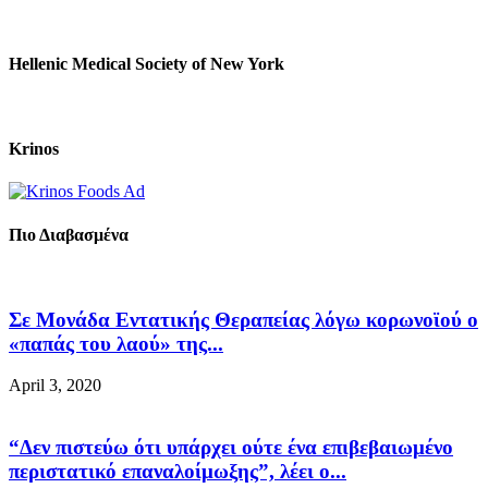
Hellenic Medical Society of New York
Krinos
Πιο Διαβασμένα
Σε Μονάδα Εντατικής Θεραπείας λόγω κορωνοϊού ο
«παπάς του λαού» της...
April 3, 2020
“Δεν πιστεύω ότι υπάρχει ούτε ένα επιβεβαιωμένο
περιστατικό επαναλοίμωξης”, λέει ο...