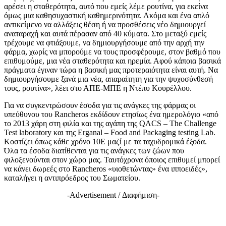
αρέσει η σταθερότητα, αυτό που εμείς λέμε ρουτίνα, για εκείνα
όμως μια καθησυχαστική καθημερινότητα. Ακόμα και ένα απλό
αντικείμενο να αλλάξεις θέση ή να προσθέσεις νέο δημιουργεί
αναταραχή και αυτά πέρασαν από 40 κύματα. Στο μεταξύ εμείς
τρέχουμε να φτιάξουμε, να δημιουργήσουμε από την αρχή την
φάρμα, χωρίς να μπορούμε να τους προσφέρουμε, στον βαθμό που
επιθυμούμε, μια νέα σταθερότητα και ηρεμία. Αφού κάποια βασικά
πράγματα έγιναν τώρα η βασική μας προτεραιότητα είναι αυτή. Να
δημιουργήσουμε ξανά μια νέα, απαραίτητη για την ψυχοσύνθεσή
τους, ρουτίνα», λέει στο ΑΠΕ-ΜΠΕ η Ντέπυ Κουρέλλου.
Για να συγκεντρώσουν έσοδα για τις ανάγκες της φάρμας οι
υπεύθυνου του Rancheros εκδίδουν ετησίως ένα ημερολόγιο «από
το 2013 χάρη στη φιλία και της αγάπη της QACS – The Challenge
Test laboratory και της Erganal – Food and Packaging testing Lab.
Κοστίζει όπως κάθε χρόνο 10Ε μαζί με τα ταχυδρομικά έξοδα.
Όλα τα έσοδα διατίθενται για τις ανάγκες των ζώων που
φιλοξενούνται στον χώρο μας. Ταυτόχρονα όποιος επιθυμεί μπορεί
να κάνει δωρεές στο Rancheros «υιοθετώντας» ένα ιπποειδές»,
καταλήγει η αντιπρόεδρος του Σωματείου.
-Advertisement / Διαφήμιση-