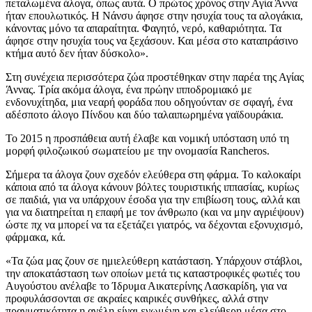
πεταλωμένα άλογα, όπως αυτά. Ο πρώτος χρόνος στην Αγία Άννα
ήταν επουλωτικός. Η Νάνσυ άφησε στην ησυχία τους τα αλογάκια,
κάνοντας μόνο τα απαραίτητα. Φαγητό, νερό, καθαριότητα. Τα
άφησε στην ησυχία τους να ξεχάσουν. Και μέσα στο καταπράσινο
κτήμα αυτό δεν ήταν δύσκολο».
Στη συνέχεια περισσότερα ζώα προστέθηκαν στην παρέα της Αγίας
Άννας. Τρία ακόμα άλογα, ένα πρώην ιπποδρομιακό με
ενδονυχίτηδα, μια νεαρή φοράδα που οδηγούνταν σε σφαγή, ένα
αδέσποτο άλογο Πίνδου και δύο ταλαιπωρημένα γαϊδουράκια.
Το 2015 η προσπάθεια αυτή έλαβε και νομική υπόσταση υπό τη
μορφή φιλοζωικού σωματείου με την ονομασία Rancheros.
Σήμερα τα άλογα ζουν σχεδόν ελεύθερα στη φάρμα. Το καλοκαίρι
κάποια από τα άλογα κάνουν βόλτες τουριστικής ιππασίας, κυρίως
σε παιδιά, για να υπάρχουν έσοδα για την επιβίωση τους, αλλά και
για να διατηρείται η επαφή με τον άνθρωπο (και να μην αγριέψουν)
ώστε πχ να μπορεί να τα εξετάζει γιατρός, να δέχονται εξονυχισμό,
φάρμακα, κά.
«Τα ζώα μας ζουν σε ημιελεύθερη κατάσταση. Υπάρχουν στάβλοι,
την αποκατάσταση των οποίων μετά τις καταστροφικές φωτιές του
Αυγούστου ανέλαβε το Ίδρυμα Αικατερίνης Λασκαρίδη, για να
προφυλάσσονται σε ακραίες καιρικές συνθήκες, αλλά στην
πραγματικότητα η αγέλη είναι ενωμένη και ελεύθερη μέσα στο