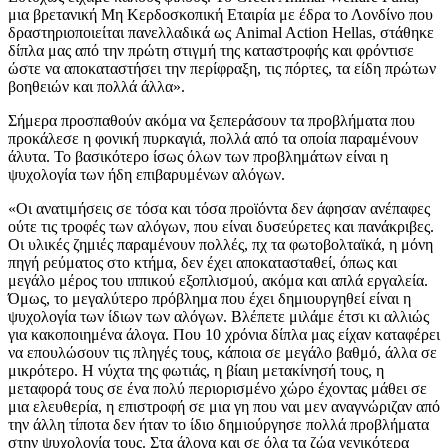
μια βρετανική Μη Κερδοσκοπική Εταιρία με έδρα το Λονδίνο που
δραστηριοποιείται πανελλαδικά ως Animal Action Hellas, στάθηκε
δίπλα μας από την πρώτη στιγμή της καταστροφής και φρόντισε
ώστε να αποκαταστήσει την περίφραξη, τις πόρτες, τα είδη πρώτων
βοηθειών και πολλά άλλα».
Σήμερα προσπαθούν ακόμα να ξεπεράσουν τα προβλήματα που
προκάλεσε η φονική πυρκαγιά, πολλά από τα οποία παραμένουν
άλυτα. Το βασικότερο ίσως όλων των προβλημάτων είναι η
ψυχολογία των ήδη επιβαρυμένων αλόγων.
«Οι ανατιμήσεις σε τόσα και τόσα προϊόντα δεν άφησαν ανέπαφες
ούτε τις τροφές των αλόγων, που είναι δυσεύρετες και πανάκριβες.
Οι υλικές ζημιές παραμένουν πολλές, πχ τα φωτοβολταϊκά, η μόνη
πηγή ρεύματος στο κτήμα, δεν έχει αποκατασταθεί, όπως και
μεγάλο μέρος του ιππικού εξοπλισμού, ακόμα και απλά εργαλεία.
Όμως, το μεγαλύτερο πρόβλημα που έχει δημιουργηθεί είναι η
ψυχολογία των ίδιων των αλόγων. Βλέπετε μιλάμε έτσι κι αλλιώς
για κακοποιημένα άλογα. Που 10 χρόνια δίπλα μας είχαν καταφέρει
να επουλώσουν τις πληγές τους, κάποια σε μεγάλο βαθμό, άλλα σε
μικρότερο. Η νύχτα της φωτιάς, η βίαιη μετακίνησή τους, η
μεταφορά τους σε ένα πολύ περιορισμένο χώρο έχοντας μάθει σε
μια ελευθερία, η επιστροφή σε μια γη που ναι μεν αναγνώριζαν από
την άλλη τίποτα δεν ήταν το ίδιο δημιούργησε πολλά προβλήματα
στην ψυχολογία τους. Στα άλογα και σε όλα τα ζώα γενικότερα