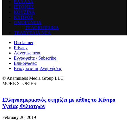
ΕΛΛΑΔΑ
ΙΣΤΟΡΙΕΣ
ΚΟΥΖΙΝΑ
ΚΥΠΡΟΣ
ΟΜΟΓΕΝΕΙΑ
ΓΕΛΟΙΟΓΡΑΦΙΑ
ΤΕΛΕΥΤΑΙΑ ΝΕΑ
Disclaimer
Privacy
Advertisement
Εγγραφείτε / Subscribe
Επικοινωνία
Ενισχύστε τις Αναμνήσεις
© Anamniseis Media Group LLC
MORE STORIES
Ελληνοαμερικανός στηρίζει με πάθος το Κέντρο
Υγείας Φιλιατρών
February 26, 2019