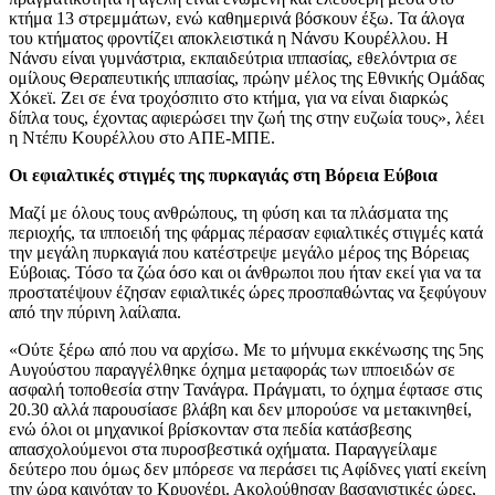
κτήμα 13 στρεμμάτων, ενώ καθημερινά βόσκουν έξω. Τα άλογα
του κτήματος φροντίζει αποκλειστικά η Νάνσυ Κουρέλλου. Η
Νάνσυ είναι γυμνάστρια, εκπαιδεύτρια ιππασίας, εθελόντρια σε
ομίλους Θεραπευτικής ιππασίας, πρώην μέλος της Εθνικής Ομάδας
Χόκεϊ. Ζει σε ένα τροχόσπιτο στο κτήμα, για να είναι διαρκώς
δίπλα τους, έχοντας αφιερώσει την ζωή της στην ευζωία τους», λέει
η Ντέπυ Κουρέλλου στο ΑΠΕ-ΜΠΕ.
Οι εφιαλτικές στιγμές της πυρκαγιάς στη Βόρεια Εύβοια
Μαζί με όλους τους ανθρώπους, τη φύση και τα πλάσματα της
περιοχής, τα ιπποειδή της φάρμας πέρασαν εφιαλτικές στιγμές κατά
την μεγάλη πυρκαγιά που κατέστρεψε μεγάλο μέρος της Βόρειας
Εύβοιας. Τόσο τα ζώα όσο και οι άνθρωποι που ήταν εκεί για να τα
προστατέψουν έζησαν εφιαλτικές ώρες προσπαθώντας να ξεφύγουν
από την πύρινη λαίλαπα.
«Ούτε ξέρω από που να αρχίσω. Με το μήνυμα εκκένωσης της 5ης
Αυγούστου παραγγέλθηκε όχημα μεταφοράς των ιπποειδών σε
ασφαλή τοποθεσία στην Τανάγρα. Πράγματι, το όχημα έφτασε στις
20.30 αλλά παρουσίασε βλάβη και δεν μπορούσε να μετακινηθεί,
ενώ όλοι οι μηχανικοί βρίσκονταν στα πεδία κατάσβεσης
απασχολούμενοι στα πυροσβεστικά οχήματα. Παραγγείλαμε
δεύτερο που όμως δεν μπόρεσε να περάσει τις Αφίδνες γιατί εκείνη
την ώρα καιγόταν το Κρυονέρι. Ακολούθησαν βασανιστικές ώρες,