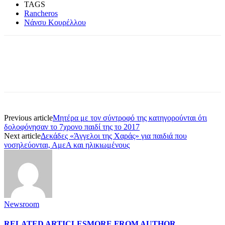
TAGS
Rancheros
Νάνσυ Κουρέλλου
Previous article
Μητέρα με τον σύντροφό της κατηγορούνται ότι
δολοφόνησαν το 7χρονο παιδί της το 2017
Next article
Δεκάδες «Άγγελοι της Χαράς» για παιδιά που
νοσηλεύονται, ΑμεΑ και ηλικιωμένους
Newsroom
RELATED ARTICLES
MORE FROM AUTHOR