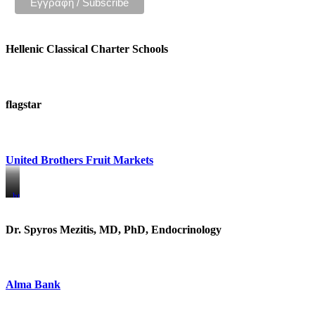
Hellenic Classical Charter Schools
flagstar
United Brothers Fruit Markets
https://www.unitedbrothersfruitmarkets.com/
https://www.unitedbrothersfruitmarkets.com/
Dr. Spyros Mezitis, MD, PhD, Endocrinology
Alma Bank