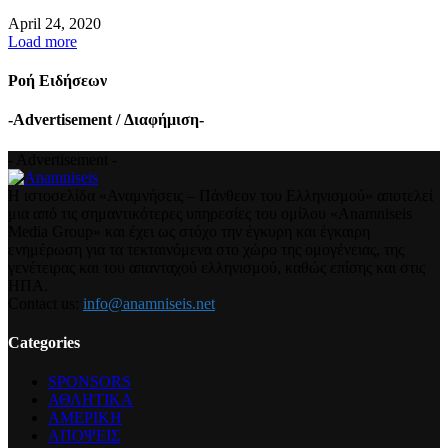
April 24, 2020
Load more
Ροή Ειδήσεων
-Advertisement / Διαφήμιση-
- Advertisement -
Η ιστοσελίδα «Αναμνήσεις – Πάνθεον του Ελληνισμού» αποτελεί
μια από τις σημαντικότερες υπηρεσίες του ομίλου «Anamniseis
Media Group» και έχει ως στόχο την έγκυρη και έγκαιρη
ενημέρωση για τα τεκταινόμενα στο χώρο της ομογένειας, της
γενέτειρας και του απανταχού ελληνισμού, καθώς επίσης και στις
ΗΠΑ.
Contact us:
info@anamniseis.net
Categories
SPONSORS
ΑΘΛΗΤΙΚΑ
ΑΜΕΡΙΚΗ
ΑΠΟΨΕΙΣ