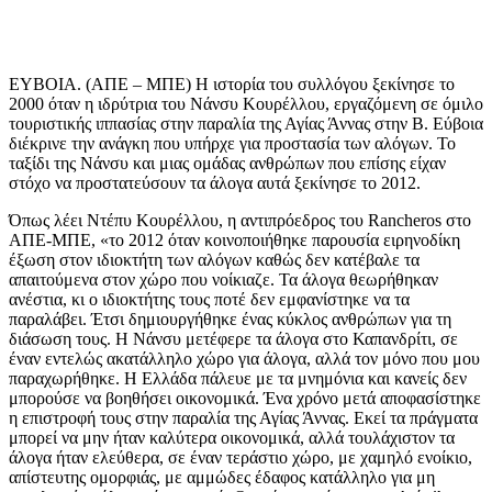
ΕΥΒΟΙΑ. (ΑΠΕ – ΜΠΕ) Η ιστορία του συλλόγου ξεκίνησε το
2000 όταν η ιδρύτρια του Νάνσυ Κουρέλλου, εργαζόμενη σε όμιλο
τουριστικής ιππασίας στην παραλία της Αγίας Άννας στην Β. Εύβοια
διέκρινε την ανάγκη που υπήρχε για προστασία των αλόγων. Το
ταξίδι της Νάνσυ και μιας ομάδας ανθρώπων που επίσης είχαν
στόχο να προστατεύσουν τα άλογα αυτά ξεκίνησε το 2012.
Όπως λέει Ντέπυ Κουρέλλου, η αντιπρόεδρος του Rancheros στο
ΑΠΕ-ΜΠΕ, «το 2012 όταν κοινοποιήθηκε παρουσία ειρηνοδίκη
έξωση στον ιδιοκτήτη των αλόγων καθώς δεν κατέβαλε τα
απαιτούμενα στον χώρο που νοίκιαζε. Τα άλογα θεωρήθηκαν
ανέστια, κι ο ιδιοκτήτης τους ποτέ δεν εμφανίστηκε να τα
παραλάβει. Έτσι δημιουργήθηκε ένας κύκλος ανθρώπων για τη
διάσωση τους. Η Νάνσυ μετέφερε τα άλογα στο Καπανδρίτι, σε
έναν εντελώς ακατάλληλο χώρο για άλογα, αλλά τον μόνο που μου
παραχωρήθηκε. Η Ελλάδα πάλευε με τα μνημόνια και κανείς δεν
μπορούσε να βοηθήσει οικονομικά. Ένα χρόνο μετά αποφασίστηκε
η επιστροφή τους στην παραλία της Αγίας Άννας. Εκεί τα πράγματα
μπορεί να μην ήταν καλύτερα οικονομικά, αλλά τουλάχιστον τα
άλογα ήταν ελεύθερα, σε έναν τεράστιο χώρο, με χαμηλό ενοίκιο,
απίστευτης ομορφιάς, με αμμώδες έδαφος κατάλληλο για μη