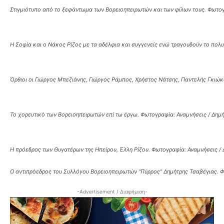
Στιγμιότυπο από το ξεφάντωμα των Βορειοηπειρωτών και των φίλων τους. Φωτογρ
Η Σοφία και ο Νάκος Ρίζος με τα αδέλφια και συγγενείς ενώ τραγουδούν το πολ
Όρθιοι οι Γιώργος Μπεζιάνης, Γιώργος Ράμπος, Χρήστος Νάτσης, Παντελής Γκιώκ
Το χορευτικό των Βορειοηπειρωτών επί τω έργω. Φωτογραφία: Αναμνήσεις / Δημ
Η πρόεδρος των Θυγατέρων της Ηπείρου, Έλλη Ρίζου. Φωτογραφία: Αναμνήσεις /
Ο αντιπρόεδρος του Συλλόγου Βορειοηπειρωτών “Πύρρος” Δημήτρης Τσαβέγιας. Φ
-Advertisement / Διαφήμιση-