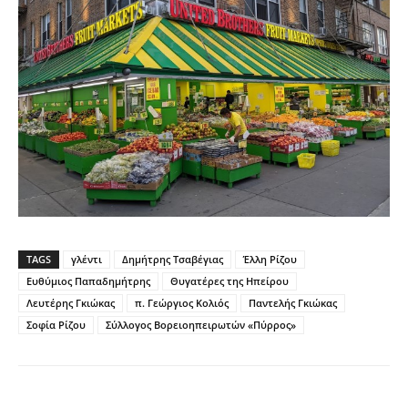
TAGS
γλέντι
Δημήτρης Τσαβέγιας
Έλλη Ρίζου
Ευθύμιος Παπαδημήτρης
Θυγατέρες της Ηπείρου
Λευτέρης Γκιώκας
π. Γεώργιος Κολιός
Παντελής Γκιώκας
Σοφία Ρίζου
Σύλλογος Βορειοηπειρωτών «Πύρρος»