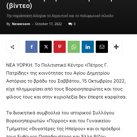
(βίντεο)
Την παράσταση έκλεψαν το Χορευτικό και το πολυφωνικό σύνολο
By
Newsroom
-
October 17, 2022
0
ΝΕΑ ΥΟΡΚΗ. Το Πολιτιστικό Κέντρο «Πέτρος Γ.
Πατρίδης» της κοινότητας του Αγίου Δημητρίου
Αστόριας το βράδυ του Σαββάτου, 15 Οκτωβρίου 2022,
είχε πλημμυρίσει από τους Βορειοηπειρώτες και τους
φίλους τους και στην κυριολεξία δεν έπεφτε καρφίτσα.
Τα διοικητικά συμβούλια του ιστορικού Συλλόγου
Βορειοηπειρωτών «Πύρρος» και του Γυναικείου
Τμήματος «Θυγατέρες της Ηπείρου» και οι πρόεδροί
τους Ευθύμιος Παπαδημήτρης και Έλλη Ρίζου