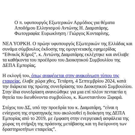
Ο π. υφυπουργός Εξωτερικών Αρμόδιος για θέματα
Αποδήμου Ελληνισμού Αντώνης Η. Διαματάρης.
Φωτογραφία: Ευρωκίνηση / Γιώργος Κονταρίνης.
ΝΕΑ ΥΟΡΚΗ. Ο πρώην υφυπουργός Εξωτερικών της Ελλάδας και
συνάμα σύμβουλος έκδοσης της ομογενειακής εφημερίδας
“Εθνικός Κήρυξ”, κ. Αντώνης Διαματάρης εκλέχτηκε και ανέλαβε
τα καθήκοντα του προέδρου του Διοικητικού Συμβουλίου της
ΔΕΠΑ Εμπορίας.
Η εκλογή του,
όπως αναφέρεται στην ανακοίνωση τύπου της
εταιρείας
, έλαβε χώρα χθες, Τετάρτη, 4 Σεπτεμβρίου 2024, κατά
την διάρκεια της πρώτης συνεδρίασης του Διοικητικού Συμβουλίου.
Στην ίδια συνεδρίαση ανανεώθηκε για μια επί πλέον πενταετία η
θητεία του διευθύνοντα συμβούλου, κ. Κωνσταντίνου Ξιφαρά.
Στόχος του ΔΣ, υπό την προεδρία του κ. Διαματάρη, “είναι η
ενίσχυση της στρατηγικής που ακολουθεί η διοίκηση της ΔΕΠΑ
Εμπορίας από το 2019, με έμφαση στην ενεργειακή ασφάλεια της
χώρας τη στήριξη της πράσινης μετάβασης και τη διεύρυνση των
δραστηριοτήτων εταιρείας”.