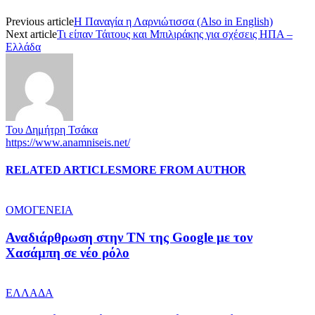
Previous article
Η Παναγία η Λαρνιώτισσα (Also in English)
Next article
Τι είπαν Τάιτους και Μπιλιράκης για σχέσεις ΗΠΑ –
Ελλάδα
Του Δημήτρη Τσάκα
https://www.anamniseis.net/
RELATED ARTICLES
MORE FROM AUTHOR
ΟΜΟΓΕΝΕΙΑ
Αναδιάρθρωση στην ΤΝ της Google με τον
Χασάμπη σε νέο ρόλο
ΕΛΛΑΔΑ