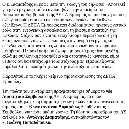
Ο κ. Διαματάρης αμέσως μετά την εκλογή του δήλωσε: «Αποτελεί
για μένα μεγάλη τιμή να αναλαμβάνω την προεδρία του
Διοικητικού Συμβουλίου της ΔΕΠΑ Εμπορίας σε μια εποχή όπου η
ενέργεια βρίσκεται στο επίκεντρο των εθνικών και διεθνών
εξελίξεων. Η ΔΕΠΑ Εμπορίας έχει διαδραματίσει πρωταγωνιστικό
ρόλο στην ενεργειακή ασφάλεια και τη βιώσιμη ανάπτυξη της
Ελλάδας. Στόχος μας είναι να ενισχύσουμε περαιτέρω αυτή τη
θέση, αξιοποιώντας νέες ευκαιρίες στην αγορά ενέργειας και
επενδύοντας σε καινοτόμες λύσεις που προωθούν την πράσινη
μετάβαση. Η πρόκληση που έχουμε μπροστά μας είναι μεγάλη,
αλλά με συλλογική προσπάθεια και στρατηγικές κινήσεις, είμαι
βέβαιος ότι θα επιτύχουμε τους στόχους μας, εξασφαλίζοντας
παράλληλα τη βιωσιμότητα και την ανάπτυξη της εταιρείας.»
Παραθέτουμε το πλήρες κείμενο της ανακοίνωσης της ΔΕΠΑ
Εμπορίας:
Την πρώτη του συνεδρίαση πραγματοποίησε σήμερα το
νέο
Διοικητικό Συμβούλιο
της ΔΕΠΑ Εμπορίας, το οποίο
συγκροτήθηκε με τη συμμετοχή νέων μελών και την ανανέωση της
θητείας του κ.
Κωνσταντίνου Ξιφαρά
ως Διευθύνοντος
Συμβούλου για πέντε ακόμη χρόνια. Τη θέση του προέδρου του ΔΣ
ανέλαβε ο κ.
Αντώνης Διαματάρης
, αντικαθιστώντας τον
κ.
Ιωάννη Παπαδόπουλο.