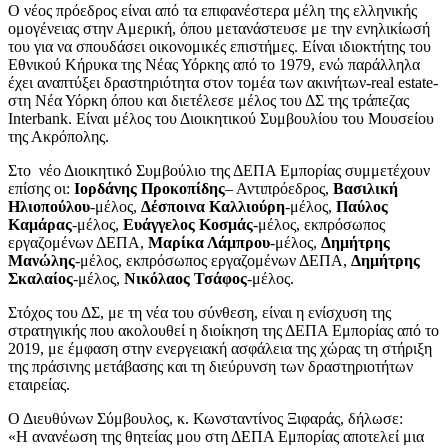
Ο νέος πρόεδρος είναι από τα επιφανέστερα μέλη της ελληνικής
ομογένειας στην Αμερική, όπου μετανάστευσε με την ενηλικίωσή
του για να σπουδάσει οικονομικές επιστήμες. Είναι ιδιοκτήτης του
Εθνικού Κήρυκα της Νέας Υόρκης από το 1979, ενώ παράλληλα
έχει αναπτύξει δραστηριότητα στον τομέα των ακινήτων-real estate-
στη Νέα Υόρκη όπου και διετέλεσε μέλος του ΔΣ της τράπεζας
Interbank. Είναι μέλος του Διοικητικού Συμβουλίου του Μουσείου
της Ακρόπολης.
Στο νέο Διοικητικό Συμβούλιο της ΔΕΠΑ Εμπορίας συμμετέχουν
επίσης οι:
Ιορδάνης Προκοπίδης
– Αντιπρόεδρος,
Βασιλική
Ηλιοπούλου
-μέλος,
Δέσποινα Καλλιούρη
-μέλος,
Παύλος
Καμάρας
-μέλος,
Ευάγγελος Κοσμάς
-μέλος, εκπρόσωπος
εργαζομένων ΔΕΠΑ,
Μαρίκα Λάμπρου
-μέλος,
Δημήτρης
Μανώλης
-μέλος, εκπρόσωπος εργαζομένων ΔΕΠΑ,
Δημήτρης
Σκαλαίος
-μέλος,
Νικόλαος Τσάφος
-μέλος.
Στόχος του ΔΣ, με τη νέα του σύνθεση, είναι η ενίσχυση της
στρατηγικής που ακολουθεί η διοίκηση της ΔΕΠΑ Εμπορίας από το
2019, με έμφαση στην ενεργειακή ασφάλεια της χώρας τη στήριξη
της πράσινης μετάβασης και τη διεύρυνση των δραστηριοτήτων
εταιρείας.
Ο Διευθύνων Σύμβουλος, κ. Κωνσταντίνος Ξιφαράς, δήλωσε:
«Η ανανέωση της θητείας μου στη ΔΕΠΑ Εμπορίας αποτελεί μια