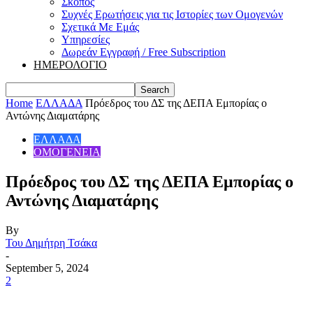
Σκοπός
Συχνές Ερωτήσεις για τις Ιστορίες των Ομογενών
Σχετικά Με Εμάς
Υπηρεσίες
Δωρεάν Εγγραφή / Free Subscription
ΗΜΕΡΟΛΟΓΙΟ
Home
ΕΛΛΑΔΑ
Πρόεδρος του ΔΣ της ΔΕΠΑ Εμπορίας ο
Αντώνης Διαματάρης
ΕΛΛΑΔΑ
ΟΜΟΓΕΝΕΙΑ
Πρόεδρος του ΔΣ της ΔΕΠΑ Εμπορίας ο
Αντώνης Διαματάρης
By
Του Δημήτρη Τσάκα
-
September 5, 2024
2