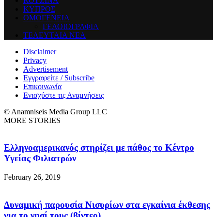
ΚΟΥΖΙΝΑ
ΚΥΠΡΟΣ
ΟΜΟΓΕΝΕΙΑ
ΓΕΛΟΙΟΓΡΑΦΙΑ
ΤΕΛΕΥΤΑΙΑ ΝΕΑ
Disclaimer
Privacy
Advertisement
Εγγραφείτε / Subscribe
Επικοινωνία
Ενισχύστε τις Αναμνήσεις
© Anamniseis Media Group LLC
MORE STORIES
Ελληνοαμερικανός στηρίζει με πάθος το Κέντρο
Υγείας Φιλιατρών
February 26, 2019
Δυναμική παρουσία Νισυρίων στα εγκαίνια έκθεσης
για το νησί τους (βίντεο)