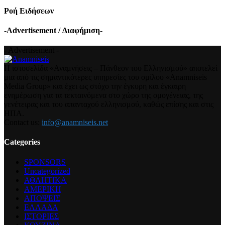
Ροή Ειδήσεων
-Advertisement / Διαφήμιση-
- Advertisement -
Η ιστοσελίδα «Αναμνήσεις – Πάνθεον του Ελληνισμού» αποτελεί
μια από τις σημαντικότερες υπηρεσίες του ομίλου «Anamniseis
Media Group» και έχει ως στόχο την έγκυρη και έγκαιρη
ενημέρωση για τα τεκταινόμενα στο χώρο της ομογένειας, της
γενέτειρας και του απανταχού ελληνισμού, καθώς επίσης και στις
ΗΠΑ.
Contact us:
info@anamniseis.net
Categories
SPONSORS
Uncategorized
ΑΘΛΗΤΙΚΑ
ΑΜΕΡΙΚΗ
ΑΠΟΨΕΙΣ
ΕΛΛΑΔΑ
ΙΣΤΟΡΙΕΣ