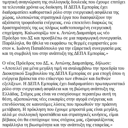
τιμητική αναγνώριση της συλλογικής δουλειάς που έχουμε επιτύχει
τα τελευταία χρόνια ως διοίκηση. Η ΔΕΠΑ Εμπορίας έχει
διαδραματίσει καθοριστικό ρόλο στην ενεργειακή ασφάλεια της
χώρας, υλοποιώντας στρατηγικά έργα που διασφαλίζουν την
αξιόπιστη τροφοδοσία ενέργειας, ενώ επεκτείνει διαρκώς τις
δραστηριότητές της ως πλήρως καθετοποιημένη ενεργειακή
επιχείρηση. Καλωσορίζω τον κ. Αντώνη Διαματάρη ως νέο
Πρόεδρο του ΔΣ και προσβλέπω σε μια παραγωγική συνεργασία.
Παράλληλα, θα ήθελα να εκφράσω τις θερμές ευχαριστίες μου
στον κ. Ιωάννη Παπαδόπουλο για την εξαιρετική συνεργασία μας
και τη συμβολή του στην ανάπτυξη της ΔΕΠΑ Εμπορίας.»
Ο νέος Πρόεδρος του ΔΣ, κ. Αντώνης Διαματάρης, δήλωσε:
«Αποτελεί για μένα μεγάλη τιμή να αναλαμβάνω την προεδρία του
Διοικητικού Συμβουλίου της ΔΕΠΑ Εμπορίας σε μια εποχή όπου η
ενέργεια βρίσκεται στο επίκεντρο των εθνικών και διεθνών
εξελίξεων. Η ΔΕΠΑ Εμπορίας έχει διαδραματίσει πρωταγωνιστικό
ρόλο στην ενεργειακή ασφάλεια και τη βιώσιμη ανάπτυξη της
Ελλάδας. Στόχος μας είναι να ενισχύσουμε περαιτέρω αυτή τη
θέση, αξιοποιώντας νέες ευκαιρίες στην αγορά ενέργειας και
επενδύοντας σε καινοτόμες λύσεις που προωθούν την πράσινη
μετάβαση. Η πρόκληση που έχουμε μπροστά μας είναι μεγάλη,
αλλά με συλλογική προσπάθεια και στρατηγικές κινήσεις, είμαι
βέβαιος ότι θα επιτύχουμε τους στόχους μας, εξασφαλίζοντας
παράλληλα τη βιωσιμότητα και την ανάπτυξη της εταιρείας.»