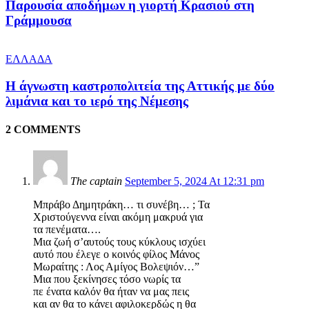
Παρουσία αποδήμων η γιορτή Κρασιού στη
Γράμμουσα
ΕΛΛΑΔΑ
Η άγνωστη καστροπολιτεία της Αττικής με δύο
λιμάνια και το ιερό της Νέμεσης
2 COMMENTS
The captain
September 5, 2024 At 12:31 pm
Μπράβο Δημητράκη… τι συνέβη… ; Τα
Χριστούγεννα είναι ακόμη μακρυά για
τα πενέματα….
Μια ζωή σ’αυτούς τους κύκλους ισχύει
αυτό που έλεγε ο κοινός φίλος Μάνος
Μωραίτης : Λος Αμίγος Βολεψιόν…”
Μια που ξεκίνησες τόσο νωρίς τα
πε ένατα καλόν θα ήταν να μας πεις
και αν θα το κάνει αφιλοκερδώς η θα