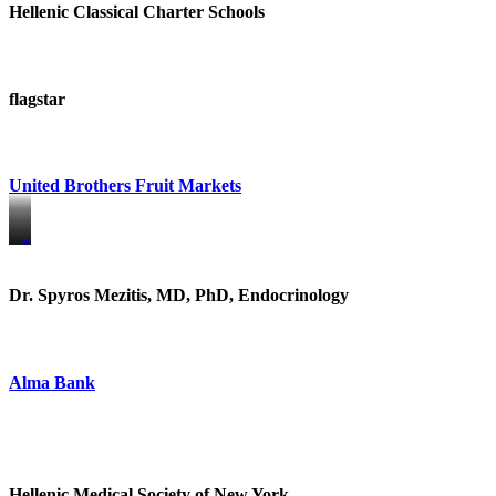
Hellenic Classical Charter Schools
flagstar
United Brothers Fruit Markets
https://www.unitedbrothersfruitmarkets.com/
https://www.unitedbrothersfruitmarkets.com/
Dr. Spyros Mezitis, MD, PhD, Endocrinology
Alma Bank
Hellenic Medical Society of New York