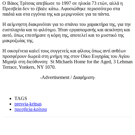
Ο Βάιος Τρίτσας απεβίωσε το 1997 σε ηλικία 73 ετών, αλλά η
Πρεσβεία δεν το έβαλε κάτω. Αφοσιώθηκε περισσότερο στα
παιδιά και στα εγγόνια της και μεριμνούσε για τα πάντα.
Η αείμνηστη διακρινόταν για το σπάνιο του χαρακτήρα της, για την
ευσπλαχνία και το φιλότιμο. Ήταν εργασιομανής και αεικίνητη και
αυτό, όπως επεσήμανε η κόρη της, αποτελεί και το μυστικό της
μακροζωίας της.
Η οικογένεια καλεί τους συγγενείς και φίλους όπως αντί ανθέων
προσφέρουν δωρεά στη μνήμη της στον Οίκο Ευγηρίας του Αγίου
Μιχαήλ στη διεύθυνση: St Michaels Home for the Αged, 3 Lehman
Terrace, Yonkers, NY 1070.
-Advertisement / Διαφήμιση-
TAGS
presvia-kritsas
πρεσβεία-kρίτσα