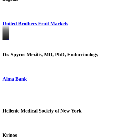
United Brothers Fruit Markets
https://www.unitedbrothersfruitmarkets.com/
https://www.unitedbrothersfruitmarkets.com/
Dr. Spyros Mezitis, MD, PhD, Endocrinology
Alma Bank
Hellenic Medical Society of New York
Krinos