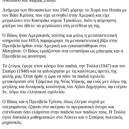
Νικολάου και Μαρίας Ζιώγα.
​Ανήμερα των Θεοφανείων του 1945 χόρεψε το Χορό του Ησαϊα με
τον Βάιο Kρίτσα, που είχε γεννηθεί στην Αμερική και είχε
μεγαλώσει στο Καστράκι νομού Τρικάλων, διότι η αείμνηστη
μητέρα του ήθελε να μεγαλώσει στη γενέθλια γη της. ​
Ο Βάιος ήταν Αμερικανός πολίτης και μόλις η μεταναστευτική
υπηρεσία των ΗΠΑ παραχώρησε τη μεταναστευτική βίζα στην
Πρεσβεία ήρθαν στην Αμερική και εγκαταστάθηκαν στο
Μανχάταν. Ο Βάιος εργάζονταν στα εστιατόρια ως μάγειρας και η
Πρεσβεία ως φινισίτρια.
Το ζεύγος έφερε στον κόσμο δύο παιδιά, την Τούλα (1947) και τον
Σταύρο (1948) και τα γαλούχησαν με τις καλύτερες αρετές της
φυλής μας. Όταν ήρθε η ώρα να πάνε τα παιδιά σχολείο
μετακόμισαν στη Τζαμέικα της Νέας Υόρκης, αφ ενός μεν λόγω της
μεγάλης και δυναμικής κοινότητας του Αγίου Δημητρίου, αφ ετέρου
δε, λόγω του ελληνικού σχολείου.
Ο Βάιος και η Πρεσβεία Τρίτσα, όπως έλεγαν συχνά με
υπερηφάνεια, έζησαν στο ακέραιο το αμερικανικό όνειρο και
επένδυσαν όσο ελάχιστοι στην παιδεία των παιδιών τους. Η Τούλα
έγινε δασκάλα μαθηματικών στο Λύκειο και ο Σταύρος πολιτικός
μηχανικός.