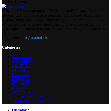
- Advertisement -
Η ιστοσελίδα «Αναμνήσεις – Πάνθεον του Ελληνισμού» αποτελεί
μια από τις σημαντικότερες υπηρεσίες του ομίλου «Anamniseis
Media Group» και έχει ως στόχο την έγκυρη και έγκαιρη
ενημέρωση για τα τεκταινόμενα στο χώρο της ομογένειας, της
γενέτειρας και του απανταχού ελληνισμού, καθώς επίσης και στις
ΗΠΑ.
Contact us:
info@anamniseis.net
Categories
SPONSORS
ΑΘΛΗΤΙΚΑ
ΑΜΕΡΙΚΗ
ΑΠΟΨΕΙΣ
ΕΛΛΑΔΑ
ΙΣΤΟΡΙΕΣ
ΚΟΥΖΙΝΑ
ΚΥΠΡΟΣ
ΟΜΟΓΕΝΕΙΑ
ΓΕΛΟΙΟΓΡΑΦΙΑ
ΤΕΛΕΥΤΑΙΑ ΝΕΑ
Disclaimer