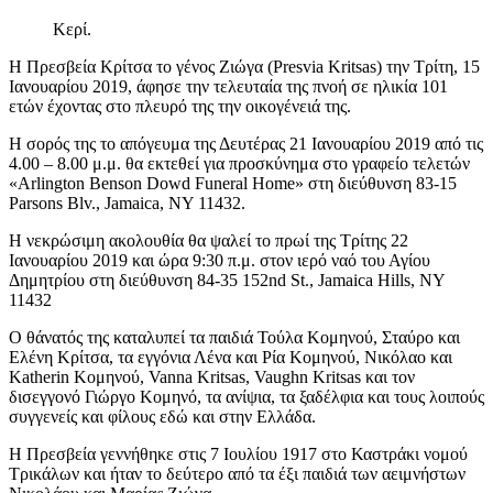
Κερί.
Η Πρεσβεία Kρίτσα το γένος Ζιώγα (Presvia Kritsas) την Tρίτη, 15
Ιανουαρίου 2019, άφησε την τελευταία της πνοή σε ηλικία 101
ετών έχοντας στο πλευρό της την οικογένειά της.
​Η σορός της το απόγευμα της Δευτέρας 21 Ιανουαρίου 2019 από τις
4.00 – 8.00 μ.μ. θα εκτεθεί για προσκύνημα στο γραφείο τελετών
«Arlington Benson Dowd Funeral Home» στη διεύθυνση 83-15
Parsons Blv., Jamaica, NY 11432.
​Η νεκρώσιμη ακολουθία θα ψαλεί το πρωί της Τρίτης 22
Ιανουαρίου 2019 και ώρα 9:30 π.μ. στον ιερό ναό του Αγίου
Δημητρίου στη διεύθυνση 84-35 152nd St., Jamaica Hills, NY
11432
Ο θάνατός της καταλυπεί τα παιδιά Τούλα Κομηνού, Σταύρο και
Ελένη Kρίτσα, τα εγγόνια Λένα και Ρία Κομηνού, Νικόλαο και
Katherin Κομηνού, Vanna Kritsas, Vaughn Kritsas και τον
δισεγγονό Γιώργο Κομηνό, τα ανίψια, τα ξαδέλφια και τους λοιπούς
συγγενείς και φίλους εδώ και στην Ελλάδα.
​Η Πρεσβεία γεννήθηκε στις 7 Ιουλίου 1917 στο Καστράκι νομού
Τρικάλων και ήταν το δεύτερο από τα έξι παιδιά των αειμνήστων