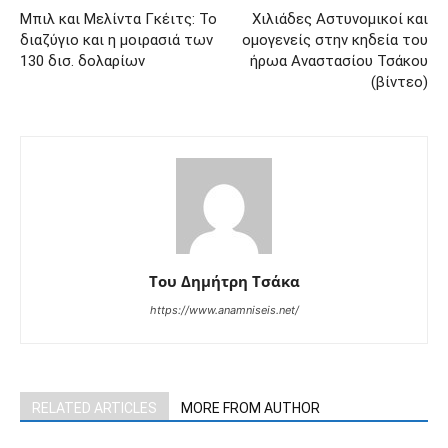
Μπιλ και Μελίντα Γκέιτς: Το
Χιλιάδες Αστυνομικοί και
διαζύγιο και η μοιρασιά των
ομογενείς στην κηδεία του
130 δισ. δολαρίων
ήρωα Αναστασίου Τσάκου
(βίντεο)
Του Δημήτρη Τσάκα
https://www.anamniseis.net/
RELATED ARTICLES
MORE FROM AUTHOR