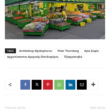
TAGS
Archbishop Elpidophoros
Peter Thornberg
Αγία Σοφία
Αρχιεπίσκοπος Αμερικής Ελπιδοφόρος
Τζέφερσονβιλ
Previous article
Next article