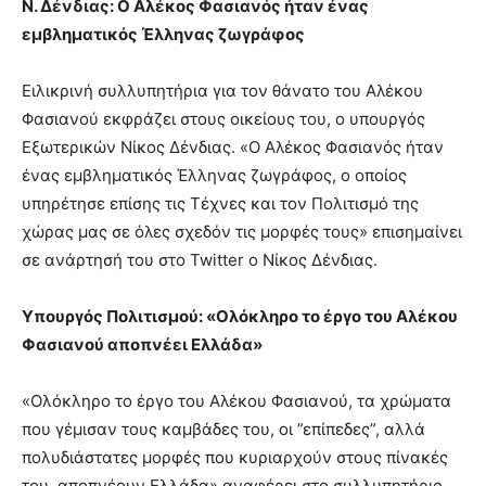
Ν. Δένδιας: Ο Αλέκος Φασιανός ήταν ένας
εμβληματικός Έλληνας ζωγράφος
Ειλικρινή συλλυπητήρια για τον θάνατο του Αλέκου
Φασιανού εκφράζει στους οικείους του, ο υπουργός
Εξωτερικών Νίκος Δένδιας. «Ο Αλέκος Φασιανός ήταν
ένας εμβληματικός Έλληνας ζωγράφος, ο οποίος
υπηρέτησε επίσης τις Τέχνες και τον Πολιτισμό της
χώρας μας σε όλες σχεδόν τις μορφές τους» επισημαίνει
σε ανάρτησή του στο Twitter ο Νίκος Δένδιας.
Υπουργός Πολιτισμού: «Ολόκληρο το έργο του Αλέκου
Φασιανού αποπνέει Ελλάδα»
«Ολόκληρο το έργο του Αλέκου Φασιανού, τα χρώματα
που γέμισαν τους καμβάδες του, οι ”επίπεδες”, αλλά
πολυδιάστατες μορφές που κυριαρχούν στους πίνακές
του, αποπνέουν Ελλάδα» αναφέρει στο συλλυπητήριο