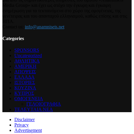
Media Group» και έχει ως στόχο την έγκυρη και έγκαιρη
ενημέρωση για τα τεκταινόμενα στο χώρο της ομογένειας, της
γενέτειρας και του απανταχού ελληνισμού, καθώς επίσης και στις
ΗΠΑ.
Contact us:
info@anamniseis.net
Categories
SPONSORS
Uncategorized
ΑΘΛΗΤΙΚΑ
ΑΜΕΡΙΚΗ
ΑΠΟΨΕΙΣ
ΕΛΛΑΔΑ
ΙΣΤΟΡΙΕΣ
ΚΟΥΖΙΝΑ
ΚΥΠΡΟΣ
ΟΜΟΓΕΝΕΙΑ
ΓΕΛΟΙΟΓΡΑΦΙΑ
ΤΕΛΕΥΤΑΙΑ ΝΕΑ
Disclaimer
Privacy
Advertisement