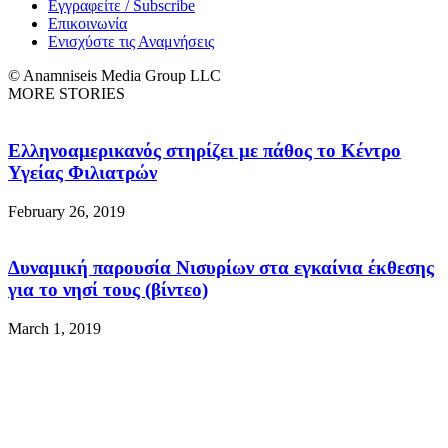
Εγγραφείτε / Subscribe
Επικοινωνία
Ενισχύστε τις Αναμνήσεις
© Anamniseis Media Group LLC
MORE STORIES
Ελληνοαμερικανός στηρίζει με πάθος το Κέντρο
Υγείας Φιλιατρών
February 26, 2019
Δυναμική παρουσία Νισυρίων στα εγκαίνια έκθεσης
για το νησί τους (βίντεο)
March 1, 2019