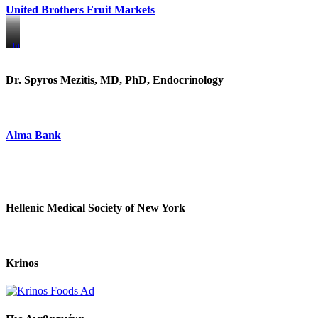
United Brothers Fruit Markets
https://www.unitedbrothersfruitmarkets.com/
https://www.unitedbrothersfruitmarkets.com/
Dr. Spyros Mezitis, MD, PhD, Endocrinology
Alma Bank
Hellenic Medical Society of New York
Krinos