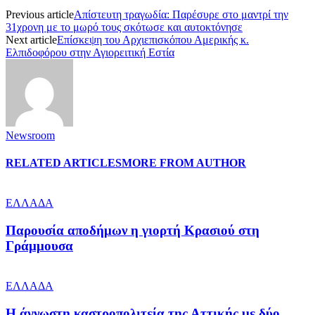
Previous article
Απίστευτη τραγωδία: Παρέσυρε στο μαντρί την
31χρονη με το μωρό τους σκότωσε και αυτοκτόνησε
Next article
Επίσκεψη του Αρχιεπισκόπου Αμερικής κ.
Ελπιδοφόρου στην Αγιορειτική Εστία
Newsroom
RELATED ARTICLES
MORE FROM AUTHOR
ΕΛΛΑΔΑ
Παρουσία αποδήμων η γιορτή Κρασιού στη
Γράμμουσα
ΕΛΛΑΔΑ
Η άγνωστη καστροπολιτεία της Αττικής με δύο