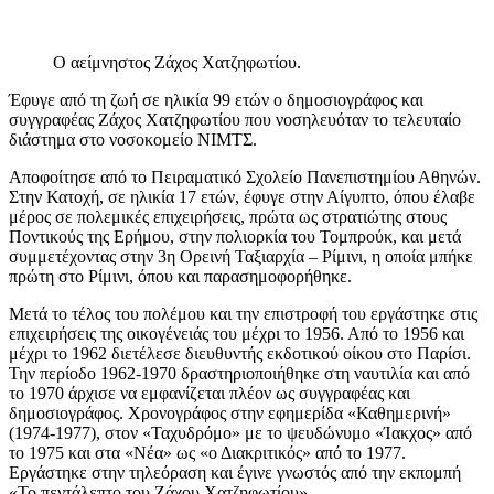
Ο αείμνηστος Ζάχος Χατζηφωτίου.
Έφυγε από τη ζωή σε ηλικία 99 ετών ο δημοσιογράφος και
συγγραφέας Ζάχος Χατζηφωτίου που νοσηλευόταν το τελευταίο
διάστημα στο νοσοκομείο ΝΙΜΤΣ.
Αποφοίτησε από το Πειραματικό Σχολείο Πανεπιστημίου Αθηνών.
Στην Κατοχή, σε ηλικία 17 ετών, έφυγε στην Αίγυπτο, όπου έλαβε
μέρος σε πολεμικές επιχειρήσεις, πρώτα ως στρατιώτης στους
Ποντικούς της Ερήμου, στην πολιορκία του Τομπρούκ, και μετά
συμμετέχοντας στην 3η Ορεινή Ταξιαρχία – Ρίμινι, η οποία μπήκε
πρώτη στο Ρίμινι, όπου και παρασημοφορήθηκε.
Μετά το τέλος του πολέμου και την επιστροφή του εργάστηκε στις
επιχειρήσεις της οικογένειάς του μέχρι το 1956. Από το 1956 και
μέχρι το 1962 διετέλεσε διευθυντής εκδοτικού οίκου στο Παρίσι.
Την περίοδο 1962-1970 δραστηριοποιήθηκε στη ναυτιλία και από
το 1970 άρχισε να εμφανίζεται πλέον ως συγγραφέας και
δημοσιογράφος. Χρονογράφος στην εφημερίδα «Καθημερινή»
(1974-1977), στον «Ταχυδρόμο» με το ψευδώνυμο «Ίακχος» από
το 1975 και στα «Νέα» ως «ο Διακριτικός» από το 1977.
Εργάστηκε στην τηλεόραση και έγινε γνωστός από την εκπομπή
«Το πεντάλεπτο του Ζάχου Χατζηφωτίου».