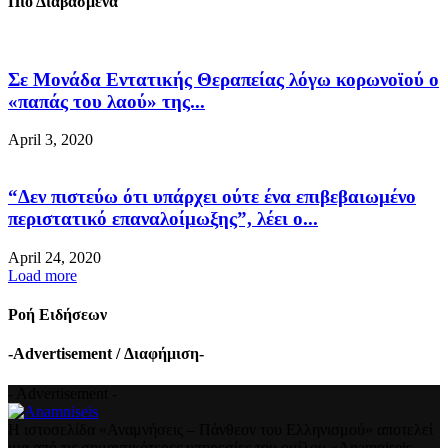
Πιο Διαβασμένα
Σε Μονάδα Εντατικής Θεραπείας λόγω κορωνοϊού ο
«παπάς του λαού» της...
April 3, 2020
“Δεν πιστεύω ότι υπάρχει ούτε ένα επιβεβαιωμένο
περιστατικό επαναλοίμωξης”, λέει ο...
April 24, 2020
Load more
Ροή Ειδήσεων
-Advertisement / Διαφήμιση-
- Advertisement -
Η ιστοσελίδα «Αναμνήσεις – Πάνθεον του Ελληνισμού» αποτελεί
μια από τις σημαντικότερες υπηρεσίες του ομίλου «Anamniseis