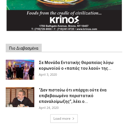
Πιο Διαβασμένα
Σε Μονάδα Εντατικής Θεραπείας λόγω
κορωνοϊού ο «παπάς του λαού» της...
April 3, 2020
“Δεν πιστεύω ότι υπάρχει ούτε ένα
επιβεβαιωμένο περιστατικό
επαναλοίμωξης”, λέει ο...
April 24, 2020
Load more