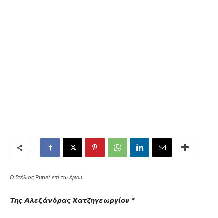
Ο Στέλιος Pupet επί τω έργω.
Της Αλεξάνδρας Χατζηγεωργίου *