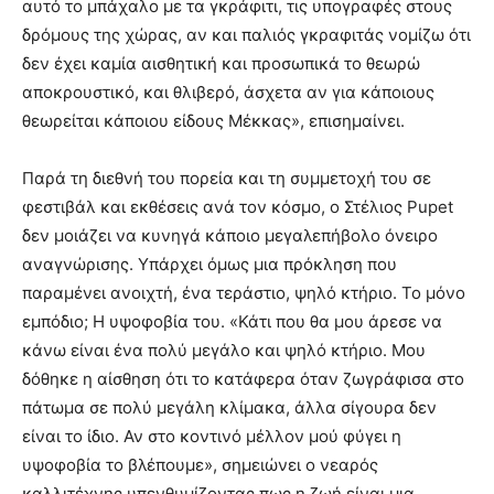
αυτό το μπάχαλο με τα γκράφιτι, τις υπογραφές στους
δρόμους της χώρας, αν και παλιός γκραφιτάς νομίζω ότι
δεν έχει καμία αισθητική και προσωπικά το θεωρώ
αποκρουστικό, και θλιβερό, άσχετα αν για κάποιους
θεωρείται κάποιου είδους Μέκκας», επισημαίνει.
Παρά τη διεθνή του πορεία και τη συμμετοχή του σε
φεστιβάλ και εκθέσεις ανά τον κόσμο, ο Στέλιος Pupet
δεν μοιάζει να κυνηγά κάποιο μεγαλεπήβολο όνειρο
αναγνώρισης. Υπάρχει όμως μια πρόκληση που
παραμένει ανοιχτή, ένα τεράστιο, ψηλό κτήριο. Το μόνο
εμπόδιο; Η υψοφοβία του. «Κάτι που θα μου άρεσε να
κάνω είναι ένα πολύ μεγάλο και ψηλό κτήριο. Μου
δόθηκε η αίσθηση ότι το κατάφερα όταν ζωγράφισα στο
πάτωμα σε πολύ μεγάλη κλίμακα, άλλα σίγουρα δεν
είναι το ίδιο. Αν στο κοντινό μέλλον μού φύγει η
υψοφοβία το βλέπουμε», σημειώνει ο νεαρός
καλλιτέχνης υπενθυμίζοντας πως η ζωή είναι μια