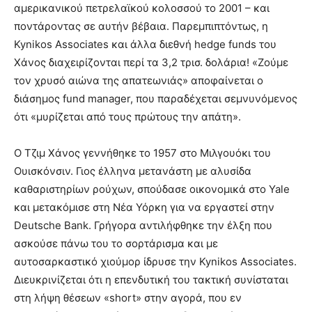
αμερικανικού πετρελαϊκού κολοσσού το 2001 – και
ποντάροντας σε αυτήν βέβαια. Παρεμπιπτόντως, η
Kynikos Associates και άλλα διεθνή hedge funds του
Χάνος διαχειρίζονται περί τα 3,2 τρισ. δολάρια! «Ζούμε
τον χρυσό αιώνα της απατεωνιάς» αποφαίνεται ο
διάσημος fund manager, που παραδέχεται σεμνυνόμενος
ότι «μυρίζεται από τους πρώτους την απάτη».
Ο Τζιμ Χάνος γεννήθηκε το 1957 στο Μιλγουόκι του
Ουισκόνσιν. Γιος έλληνα μετανάστη με αλυσίδα
καθαριστηρίων ρούχων, σπούδασε οικονομικά στο Yale
και μετακόμισε στη Νέα Υόρκη για να εργαστεί στην
Deutsche Bank. Γρήγορα αντιλήφθηκε την έλξη που
ασκούσε πάνω του το σορτάρισμα και με
αυτοσαρκαστικό χιούμορ ίδρυσε την Kynikos Associates.
Διευκρινίζεται ότι η επενδυτική του τακτική συνίσταται
στη λήψη θέσεων «short» στην αγορά, που εν