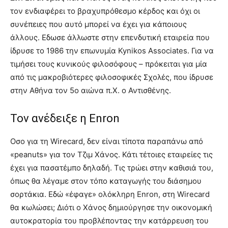
τον ενδιαφέρει το βραχυπρόθεσμο κέρδος και όχι οι
συνέπειες που αυτό μπορεί να έχει για κάποιους
άλλους. Εδωσε άλλωστε στην επενδυτική εταιρεία που
ίδρυσε το 1986 την επωνυμία Kynikos Associates. Για να
τιμήσει τους κυνικούς φιλοσόφους – πρόκειται για μία
από τις μακροβιότερες φιλοσοφικές Σχολές, που ίδρυσε
στην Αθήνα τον 5ο αιώνα π.Χ. ο Αντισθένης.
Τον ανέδειξε η Enron
Οσο για τη Wirecard, δεν είναι τίποτα παραπάνω από
«peanuts» για τον Τζιμ Χάνος. Κάτι τέτοιες εταιρείες τις
έχει για πασατέμπο δηλαδή. Τις τρώει στην καθισιά του,
όπως θα λέγαμε στον τόπο καταγωγής του διάσημου
σορτάκια. Εδώ «έφαγε» ολόκληρη Enron, στη Wirecard
θα κωλώσει; Διότι ο Χάνος δημιούργησε την οικονομική
αυτοκρατορία του προβλέποντας την κατάρρευση του