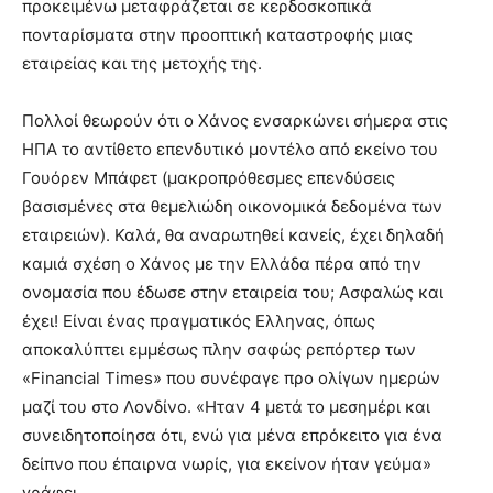
προκειμένω μεταφράζεται σε κερδοσκοπικά
πονταρίσματα στην προοπτική καταστροφής μιας
εταιρείας και της μετοχής της.
Πολλοί θεωρούν ότι ο Χάνος ενσαρκώνει σήμερα στις
ΗΠΑ το αντίθετο επενδυτικό μοντέλο από εκείνο του
Γουόρεν Μπάφετ (μακροπρόθεσμες επενδύσεις
βασισμένες στα θεμελιώδη οικονομικά δεδομένα των
εταιρειών). Καλά, θα αναρωτηθεί κανείς, έχει δηλαδή
καμιά σχέση ο Χάνος με την Ελλάδα πέρα από την
ονομασία που έδωσε στην εταιρεία του; Ασφαλώς και
έχει! Είναι ένας πραγματικός Ελληνας, όπως
αποκαλύπτει εμμέσως πλην σαφώς ρεπόρτερ των
«Financial Τimes» που συνέφαγε προ ολίγων ημερών
μαζί του στο Λονδίνο. «Ηταν 4 μετά το μεσημέρι και
συνειδητοποίησα ότι, ενώ για μένα επρόκειτο για ένα
δείπνο που έπαιρνα νωρίς, για εκείνον ήταν γεύμα»
γράφει.