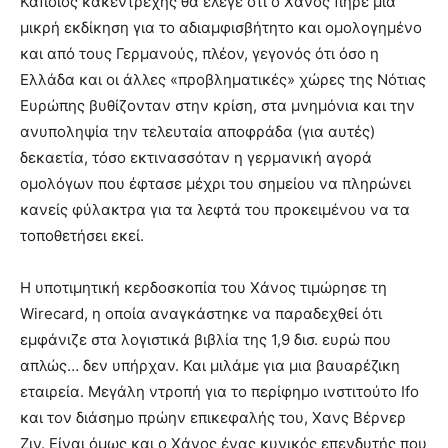
Κάποιος κακεντρεχής θα έλεγε ότι ο Χάνος πήρε μια
μικρή εκδίκηση για το αδιαμφισβήτητο και ομολογημένο
και από τους Γερμανούς, πλέον, γεγονός ότι όσο η
Ελλάδα και οι άλλες «προβληματικές» χώρες της Νότιας
Ευρώπης βυθίζονταν στην κρίση, στα μνημόνια και την
ανυποληψία την τελευταία αποφράδα (για αυτές)
δεκαετία, τόσο εκτινασσόταν η γερμανική αγορά
ομολόγων που έφτασε μέχρι του σημείου να πληρώνει
κανείς φύλακτρα για τα λεφτά του προκειμένου να τα
τοποθετήσει εκεί.
Η υποτιμητική κερδοσκοπία του Χάνος τιμώρησε τη
Wirecard, η οποία αναγκάστηκε να παραδεχθεί ότι
εμφάνιζε στα λογιστικά βιβλία της 1,9 δισ. ευρώ που
απλώς… δεν υπήρχαν. Και μιλάμε για μια βαυαρέζικη
εταιρεία. Μεγάλη ντροπή για το περίφημο ινστιτούτο Ifo
και τον διάσημο πρώην επικεφαλής του, Χανς Βέρνερ
Ζιν. Είναι όμως και ο Χάνος ένας κυνικός επενδυτής που