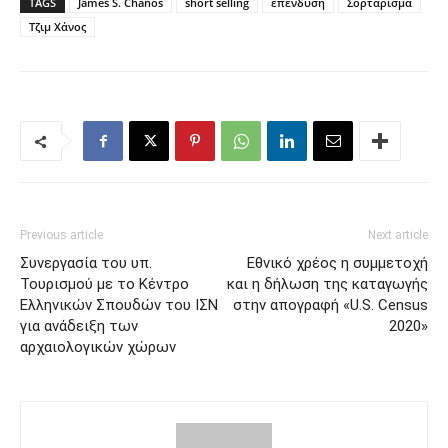
TAGS
James S. Chanos
short selling
επένδυση
Σορτάρισμα
Τζιμ Χάνος
Previous article
Next article
Συνεργασία του υπ.
Εθνικό χρέος η συμμετοχή
Τουρισμού με το Κέντρο
και η δήλωση της καταγωγής
Ελληνικών Σπουδών του ΙΣΝ
στην απογραφή «U.S. Census
για ανάδειξη των
2020»
αρχαιολογικών χώρων