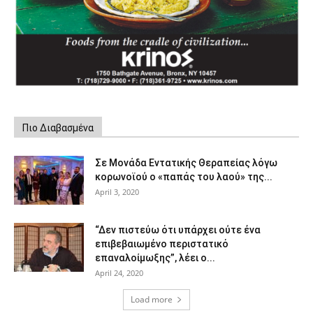
Πιο Διαβασμένα
Σε Μονάδα Εντατικής Θεραπείας λόγω
κορωνοϊού ο «παπάς του λαού» της...
April 3, 2020
“Δεν πιστεύω ότι υπάρχει ούτε ένα
επιβεβαιωμένο περιστατικό
επαναλοίμωξης”, λέει ο...
April 24, 2020
Load more