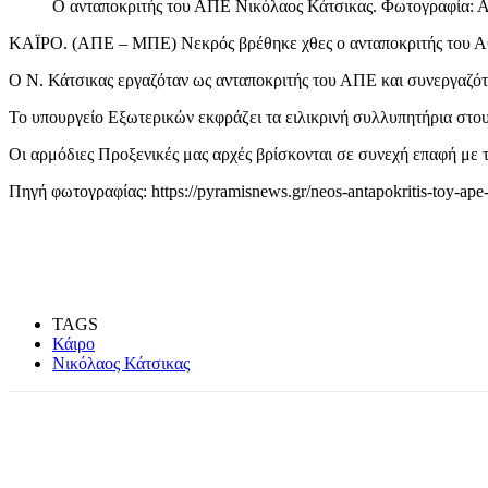
Ο ανταποκριτής του ΑΠΕ Νικόλαος Κάτσικας. Φωτογραφία: 
ΚΑΪΡΟ. (ΑΠΕ – ΜΠΕ) Νεκρός βρέθηκε χθες ο ανταποκριτής του Αθ
Ο Ν. Κάτσικας εργαζόταν ως ανταποκριτής του ΑΠΕ και συνεργαζότ
Το υπουργείο Εξωτερικών εκφράζει τα ειλικρινή συλλυπητήρια στους
Οι αρμόδιες Προξενικές μας αρχές βρίσκονται σε συνεχή επαφή με τ
Πηγή φωτογραφίας: https://pyramisnews.gr/neos-antapokritis-toy-ape-s
TAGS
Κάιρο
Νικόλαος Κάτσικας
Share