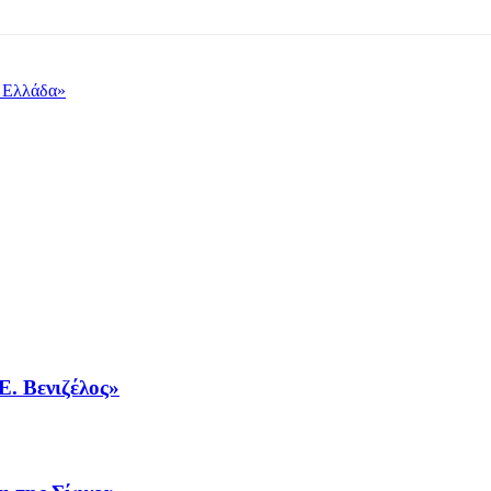
ν Ελλάδα»
Ε. Βενιζέλος»