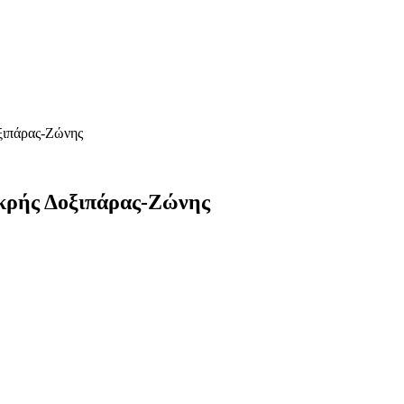
ξιπάρας-Ζώνης
ικρής Δοξιπάρας-Ζώνης