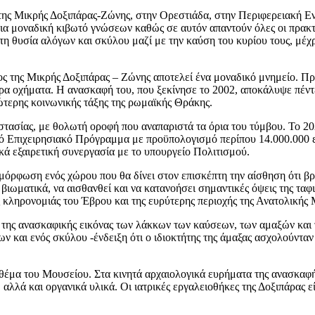
της Μικρής Δοξιπάρας-Ζώνης, στην Ορεστιάδα, στην Περιφερειακή Ε
α μοναδική κιβωτό γνώσεων καθώς σε αυτόν απαντούν όλες οι πρακτικ
 τη θυσία αλόγων και σκύλου μαζί με την καύση του κυρίου τους, μέ
 της Μικρής Δοξιπάρας – Ζώνης αποτελεί ένα μοναδικό μνημείο. Πρ
όρα οχήματα. Η ανασκαφή του, που ξεκίνησε το 2002, αποκάλυψε πέν
νώτερης κοινωνικής τάξης της ρωμαϊκής Θράκης.
στασίας, με θολωτή οροφή που αναπαριστά τα όρια του τύμβου. Το 20
ακό Επιχειρησιακό Πρόγραμμα με προϋπολογισμό περίπου 14.000.000
ικά εξαιρετική συνεργασία με το υπουργείο Πολιτισμού.
αμόρφωση ενός χώρου που θα δίνει στον επισκέπτη την αίσθηση ότι βρ
βιωματικά, να αισθανθεί και να κατανοήσει σημαντικές όψεις της τα
ς κληρονομιάς του Έβρου και της ευρύτερης περιοχής της Ανατολικής
η της ανασκαφικής εικόνας των λάκκων των καύσεων, των αμαξών και 
ν και ενός σκύλου -ένδειξη ότι ο ιδιοκτήτης της άμαξας ασχολούνταν
έμα του Μουσείου. Στα κινητά αρχαιολογικά ευρήματα της ανασκαφή
λλά και οργανικά υλικά. Οι ιατρικές εργαλειοθήκες της Δοξιπάρας εί