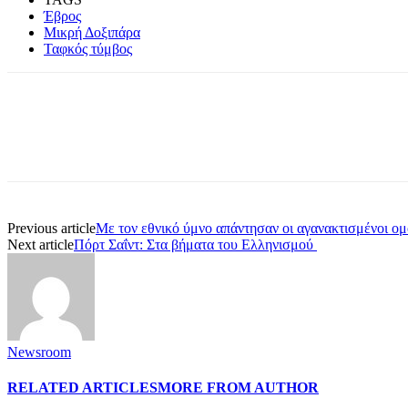
Έβρος
Μικρή Δοξιπάρα
Ταφκός τύμβος
Share
Previous article
Με τον εθνικό ύμνο απάντησαν οι αγανακτισμένοι ομ
Next article
Πόρτ Σαΐντ: Στα βήματα του Ελληνισμού
Newsroom
RELATED ARTICLES
MORE FROM AUTHOR