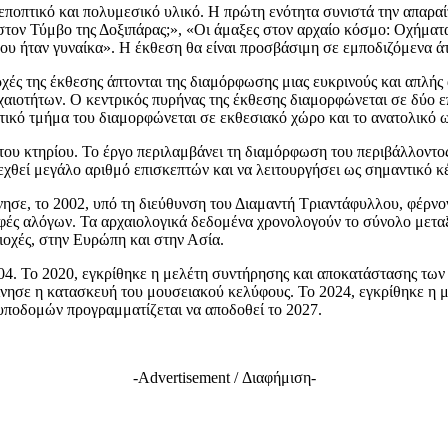
εποπτικό και πολυμεσικό υλικό. Η πρώτη ενότητα συνιστά την απαραί
 στον Τύμβο της Δοξιπάρας;», «Οι άμαξες στον αρχαίο κόσμο: Οχήμα
υ ήταν γυναίκα». Η έκθεση θα είναι προσβάσιμη σε εμποδιζόμενα άτ
ς της έκθεσης άπτονται της διαμόρφωσης μιας ευκρινούς και απλής 
χαιοτήτων. Ο κεντρικός πυρήνας της έκθεσης διαμορφώνεται σε δύο επ
τικό τμήμα του διαμορφώνεται σε εκθεσιακό χώρο και το ανατολικό 
του κτηρίου. Το έργο περιλαμβάνει τη διαμόρφωση του περιβάλλοντο
χθεί μεγάλο αριθμό επισκεπτών και να λειτουργήσει ως σημαντικό κέ
σε, το 2002, υπό τη διεύθυνση του Διαμαντή Τριαντάφυλλου, φέρνον
φές αλόγων. Τα αρχαιολογικά δεδομένα χρονολογούν το σύνολο μεταξ
ριοχές, στην Ευρώπη και στην Ασία.
04. Το 2020, εγκρίθηκε η μελέτη συντήρησης και αποκατάστασης των
σε η κατασκευή του μουσειακού κελύφους. Το 2024, εγκρίθηκε η μο
υποδομών προγραμματίζεται να αποδοθεί το 2027.
-Advertisement / Διαφήμιση-