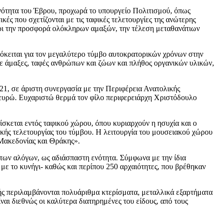
νότητα του Έβρου, προχωρά το υπουργείο Πολιτισμού, όπως
ές που σχετίζονται με τις ταφικές τελετουργίες της ανώτερης
χρι την προσφορά ολόκληρων αμαξών, την τέλεση μεταθανάτιων
όκειται για τον μεγαλύτερο τύμβο αυτοκρατορικών χρόνων στην
τε άμαξες, ταφές ανθρώπων και ζώων και πλήθος οργανικών υλικών,
21, σε άριστη συνεργασία με την Περιφέρεια Ανατολικής
 ευρώ. Ευχαριστώ θερμά τον φίλο περιφερειάρχη Χριστόδουλο
ίσκεται εντός ταφικού χώρου, όπου κυριαρχούν η ησυχία και ο
φικής τελετουργίας του τύμβου. Η λειτουργία του μουσειακού χώρου
 Μακεδονίας και Θράκης».
των αλόγων, ως αδιάσπαστη ενότητα. Σύμφωνα με την ίδια
 με το κυνήγι- καθώς και περίπου 250 αρχαιότητες, που βρέθηκαν
ς περιλαμβάνονται πολυάριθμα κτερίσματα, μεταλλικά εξαρτήματα
ναι διεθνώς οι καλύτερα διατηρημένες του είδους, από τους