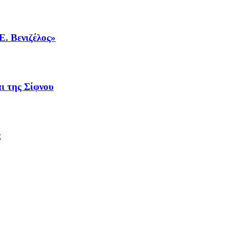
Ε. Βενιζέλος»
ι της Σίφνου
ς