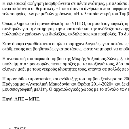
Η εκθεσιακή αφήγηση διαρθρώνεται σε πέντε ενότητες, με πλούσιο 
αναπτύσσονται οι θεματικές: «Ποιοι ήταν οι άνθρωποι που τάφηκαν
τελετουργίες των ρωμαϊκών χρόνων», «Η τελευταία νεκρή του Τύμβο
Όπως πληροφορεί η ανακοίνωση του ΥΠΠΟ, οι μουσειογραφικές αρχέ
συνθηκών για τη διατήρηση, την προστασία και την ανάδειξη των αρ
πολλαπλών χρήσεων για διαλέξεις, εκδηλώσεις και προβολές. Το δυ
Στον όροφο εγκαθίστανται οι ηλεκτρομηχανολογικές εγκαταστάσεις 
στάθμευσης και βοηθητικές εγκαταστάσεις, ώστε να μπορεί να υποδε
Η ανασκαφή του ταφικού τύμβου της Μικρής Δοξιπάρας-Ζώνης ξεκίνη
υπολείμματα προσφορών, πέντε άμαξες με τα υποζύγιά τους, δύο τα
αλόγων μαζί με τους νεκρούς ιδιοκτήτες τους, απαντά σε πολλές πε
Η προσπάθεια προστασίας και ανάδειξης του τύμβου ξεκίνησε το 20
Πρόγραμμα «Ανατολική Μακεδονία και Θράκη 2014-2020» και ξεκίνη
μουσειογραφική μελέτη. Ο αρχαιολογικός χώρος με το σύνολο των 
Πηγή: ΑΠΕ – ΜΠΕ.
TAGS