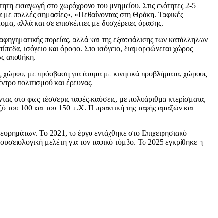
τητη εισαγωγή στο χωρόχρονο του μνημείου. Στις ενότητες 2-5
τα με πολλές σημασίες», «Πεθαίνοντας στη Θράκη. Ταφικές
ομα, αλλά και σε επισκέπτες με δυσχέρειες όρασης.
αφηγηματικής πορείας, αλλά και της εξασφάλισης των κατάλληλων
ίπεδα, ισόγειο και όροφο. Στο ισόγειο, διαμορφώνεται χώρος
ως αποθήκη.
ς χώρου, με πρόσβαση για άτομα με κινητικά προβλήματα, χώρους
ντρο πολιτισμού και έρευνας.
τας στο φως τέσσερις ταφές-καύσεις, με πολυάριθμα κτερίσματα,
ύ του 100 και του 150 μ.Χ. Η πρακτική της ταφής αμαξών και
 ευρημάτων. Το 2021, το έργο εντάχθηκε στο Επιχειρησιακό
υσειολογική μελέτη για τον ταφικό τύμβο. Το 2025 εγκρίθηκε η