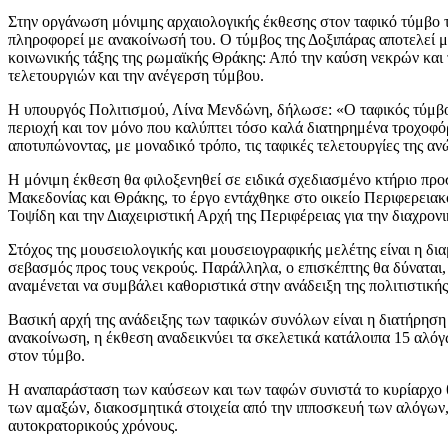
Στην οργάνωση μόνιμης αρχαιολογικής έκθεσης στον ταφικό τύμβο 
πληροφορεί με ανακοίνωσή του. Ο τύμβος της Δοξιπάρας αποτελεί μι
κοινωνικής τάξης της ρωμαϊκής Θράκης: Από την καύση νεκρών και
τελετουργιών και την ανέγερση τύμβου.
Η υπουργός Πολιτισμού, Λίνα Μενδώνη, δήλωσε: «Ο ταφικός τύμβος
περιοχή και τον μόνο που καλύπτει τόσο καλά διατηρημένα τροχοφ
αποτυπώνοντας, με μοναδικό τρόπο, τις ταφικές τελετουργίες της α
Η μόνιμη έκθεση θα φιλοξενηθεί σε ειδικά σχεδιασμένο κτήριο προ
Μακεδονίας και Θράκης, το έργο εντάχθηκε στο οικείο Περιφερει
Τοψίδη και την Διαχειριστική Αρχή της Περιφέρειας για την διαχρον
Στόχος της μουσειολογικής και μουσειογραφικής μελέτης είναι η δι
σεβασμός προς τους νεκρούς. Παράλληλα, o επισκέπτης θα δύναται, 
αναμένεται να συμβάλει καθοριστικά στην ανάδειξη της πολιτιστική
Βασική αρχή της ανάδειξης των ταφικών συνόλων είναι η διατήρησ
ανακοίνωση, η έκθεση αναδεικνύει τα σκελετικά κατάλοιπα 15 αλόγω
στον τύμβο.
Η αναπαράσταση των καύσεων και των ταφών συνιστά το κυρίαρχο θ
των αμαξών, διακοσμητικά στοιχεία από την ιπποσκευή των αλόγων, α
αυτοκρατορικούς χρόνους.